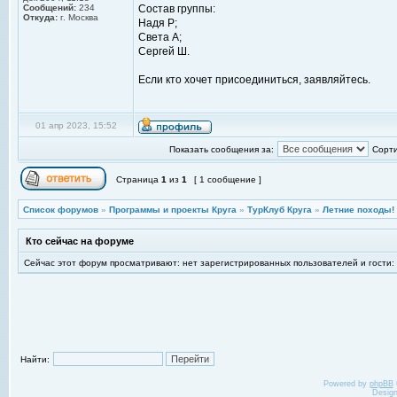
Сообщений:
234
Состав группы:
Откуда:
г. Москва
Надя Р;
Света А;
Сергей Ш.
Если кто хочет присоединиться, заявляйтесь.
01 апр 2023, 15:52
Показать сообщения за:
Сорти
Страница
1
из
1
[ 1 сообщение ]
Список форумов
»
Программы и проекты Круга
»
ТурКлуб Круга
»
Летние походы!
Кто сейчас на форуме
Сейчас этот форум просматривают: нет зарегистрированных пользователей и гости:
Найти:
Powered by
phpBB
Desig