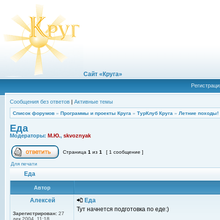
Сайт «Круга»
Регистраци
Сообщения без ответов
|
Активные темы
Список форумов
»
Программы и проекты Круга
»
ТурКлуб Круга
»
Летние походы!
Еда
Модераторы:
М.Ю.
,
skvoznyak
Страница
1
из
1
[ 1 сообщение ]
Для печати
Еда
Автор
Алексей
Еда
Тут начнется подготовка по еде:)
Зарегистрирован:
27
дек 2004, 11:18