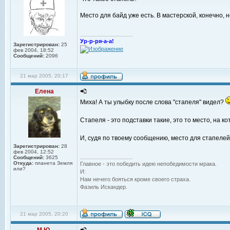
Место для байд уже есть. В мастерской, конечно, 
_________________
Ур-р-ря-а-а!
Зарегистрирован:
25
фев 2004, 18:52
Сообщений:
2096
21 мар 2005, 20:17
Елена
Миха! А ты улыбку после слова "стапеля" видел?
Стапеля - это подставки такие, это то место, на 
И, судя по твоему сообщению, место для стапелей
Зарегистрирован:
28
фев 2004, 12:52
_________________
Сообщений:
3625
Откуда:
планета Земля
Главное - это победить идею непобедимости мрака.
или?
И:
Нам нечего бояться кроме своего страха.
Фазиль Искандер.
21 мар 2005, 20:20