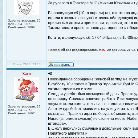
За рулевого в Тракторе М.Ю.(Михаил Юрьевич и т.д
В прошедшую сб.(10-го апреля) мы, как только дод
играли в очень классную(т.е. очень обалденную) 
Зарегистрирован:
25
приличным детям и приличным взрослым, этого не
фев 2004, 18:52
Сообщений:
2096
Так мы вместе провели наше драгоценное свободно
Кстати, в следующую сб. 17.04.04(дата), в 15-30(вр
Последний раз редактировалось
М.Ю.
29 дек 2004, 21:03, 
11 апр 2004, 23:15
Катя
Неожиданное сообщение: женский взгляд на Мужск
В субботу 10 апреля в Трактор "проникли" ЛучНИКи
хотим поделиться с вами.
Сегодня у ребят был насыщенный день. Просто уди
по порядку. Сначала, конечно, работа. Я заглянул
«шума» стали замечательные вешалки и, к велича
Зарегистрирован:
29
А потом гурьбой отправились на улицу играть в «
фев 2004, 17:52
Сообщений:
1662
оказаться. Правила игры не берусь объяснять, в э
Никто (в прямом смысле) не стоял на месте. Набе
штандра».
В школу вернулись румяные и довольные, сели вме
Приятного аппетита и