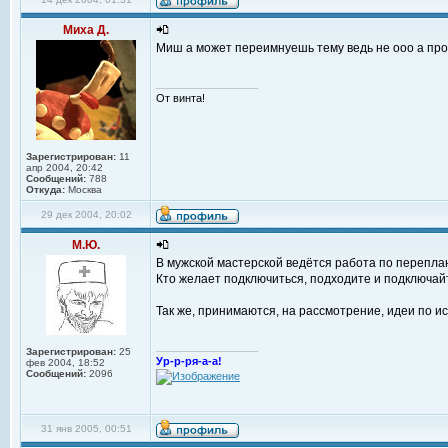
Миха Д.
Миш а может переимнуешь тему ведь не ооо а про
_________________
От винта!
Зарегистрирован:
11
апр 2004, 20:42
Сообщений:
788
Откуда:
Москва
29 дек 2004, 20:02
М.Ю.
В мужской мастерской ведётся работа по переплан
Кто желает подключиться, подходите и подключай
Так же, принимаются, на рассмотрение, идеи по и
_________________
Зарегистрирован:
25
Ур-р-ря-а-а!
фев 2004, 18:52
Сообщений:
2096
31 янв 2005, 00:51