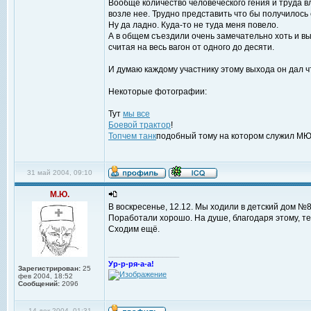
Вообще количество человеческого гения и труда в
возле нее. Трудно представить что бы получилось 
Ну да ладно. Куда-то не туда меня повело.
А в общем съездили очень замечательно хоть и вы
считая на весь вагон от одного до десяти.
И думаю каждому участнику этому выхода он дал ч
Некоторые фотографии:
Тут
мы все
Боевой трактор
!
Топчем танк
подобный тому на котором служил М
31 май 2004, 09:10
М.Ю.
В воскресенье, 12.12. Мы ходили в детский дом №8
Поработали хорошо. На душе, благодаря этому, те
Сходим ещё.
_________________
Ур-р-ря-а-а!
Зарегистрирован:
25
фев 2004, 18:52
Сообщений:
2096
14 дек 2004, 01:31