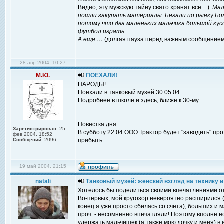
Видно, эту мужскую тайну свято хранят все…).
Маль
пошли закупать материалы. Бегали по рынку Бо
потому что два маленьких мальчика большой кус
футбол играть.
А еще …
(долгая пауза перед важным сообщением
28 апр 2004, 10:27
М.Ю.
ПОЕХАЛИ!
НАРОДЫ!
Поехали в танковый музей 30.05.04
Подробнее в школе и здесь, ближе к 30-му.
Повестка дня:
Зарегистрирован:
25
В субботу 22.04 ООО Трактор будет "заводить" п
фев 2004, 18:52
Сообщений:
2096
прибыть.
19 май 2004, 21:15
natali
Танковый музей: женский взгляд на технику и 
Хотелось бы поделиться своими впечатлениями от
Во-первых, мой кругозор невероятно расширился (т
конец я уже просто сбилась со счёта), больших и м
проч. - несомненно впечатляли! Поэтому вполне 
удержать мальчишек (а также мою дочку и меня) в