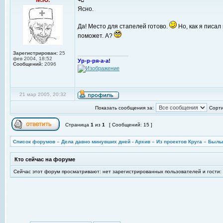
М.Ю.
Ясно.
Да! Место для стапелей готово.
Но, как я писа
поможет. А?
Зарегистрирован:
25
_________________
фев 2004, 18:52
Ур-р-ря-а-а!
Сообщений:
2096
21 мар 2005, 20:32
Показать сообщения за:
Сорти
Страница
1
из
1
[ Сообщений: 15 ]
Список форумов
»
Дела давно минувших дней - Архив
»
Из проектов Круга
»
Былы
Кто сейчас на форуме
Сейчас этот форум просматривают: нет зарегистрированных пользователей и гости: