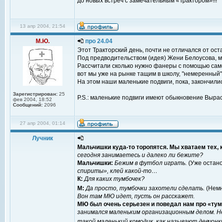
до новых встреч с замечательным «Трактором»!!!
13 апр 2004, 21:54
М.Ю.
про 24.04
Этот Тракторский день, почти не отличался от оста
Под предводительством (идея) Жени Белоусова, мы
Рассчитали сколько нужно фанеры с помощью самого
вот мы уже на рынке тащим в школу, "немеренный",
На этом наши маленькие подвиги, пока, закончили
Зарегистрирован:
25
P.S.: маленькие подвиги имеют обыкновение Вырас
фев 2004, 18:52
Сообщений:
2096
27 апр 2004, 01:14
Лучник
Мальчишки куда-то торопятся. Мы хватаем тех, 
сегодня занимаетесь и далеко ли бежите?
Мальчишки:
Бежим в футбол играть.
(Уже остан
спириты», клей какой-то…
К:
Для каких тумбочек?
М:
Да просто, тумбочки захотели сделать.
(Немн
Вон там МЮ идет, пусть он расскажет.
МЮ был очень серьезен и поведал нам про «ту
занимался маленьким организационным делом. Н
такой маленький комодик, как называют девчонк