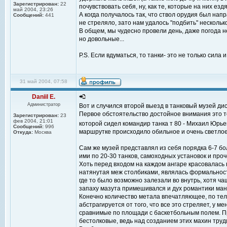
Зарегистрирован:
22
почувствовать себя, ну, как те, которые на них ездят
май 2004, 23:26
А когда получалось так, что ствол орудия был напр
Сообщений:
441
не стреляло, зато нам удалось "подбить" несколько
В общем, мы чудесно провели день, даже погода н
но довольные...
P.S. Если вдуматься, то танки- это не только сила и
31 май 2004, 07:58
Daniil E.
Администратор
Вот и случился второй выезд в танковый музей ди
Первое обстоятельство достойное внимания это то
Зарегистрирован:
23
фев 2004, 21:01
которой сидел командир танка т 80 - Михаил Юрь
Сообщений:
996
маршрутке происходило обильное и очень светлое
Откуда:
Москва
Сам же музей представлял из себя порядка 6-7 бо
ими по 20-30 танков, самоходных установок и про
Хоть перед входом на каждом ангаре красовалась
натянутая меж столбиками, являлась формальност
где то было возможно залезали во внутрь, хотя чащ
запаху мазута примешивался и дух романтики маня
Конечно количество метала впечатляющее, по теле
абстрагируется от того, что все это стреляет, у м
сравнимые по площади с баскетбольным полем. П
бестолковые, ведь над созданием этих махин труд