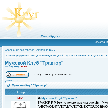
Сайт «Круга»
Регистраци
Сообщения без ответов
|
Активные темы
Список форумов
»
Дела давно минувших дней - Архив
»
Из проектов Круга
»
Былы
Мужской Клуб "Трактор"
Модератор:
М.Ю.
Страница
1
из
1
[ Сообщений: 15 ]
Для печати
Мужской Клуб "Трактор"
Автор
М.Ю.
Мужской Клуб "Трактор"
ТРАКТОР-Р-Р Это не только машина, это МЫ - Мужи
РАБОТАЮТ,ИГРАЮТ,ДУМАЮТ,СМЕЮТСЯ,СОЗДАЮ