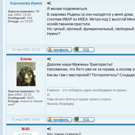
Харламова Ирина
Я желаю подключиться.
Зарегистрирован:
06
В закромах Родины (а они находятся у меня дома,
апр 2004, 13:45
Сообщений:
164
стеллаж ИВАР из ИКЕА. Метра под 2 высотой.Меньш
Откуда:
из СССР
хозяйственном приступе.
Но: целый, прочный, функциональный, свободный.
Нужно?
31 янв 2005, 12:10
Елена
Дорогие наши Мужчины-Трактористы!
Напоминаю, что Лето уже не за горами, а посему 
Как вы там с мастерской? Поторопитесь? Создад
_________________
Главное - это победить идею непобедимости мрака.
Зарегистрирован:
28
фев 2004, 12:52
И:
Сообщений:
3625
Нам нечего бояться кроме своего страха.
Откуда:
планета Земля
Фазиль Искандер.
или?
21 мар 2005, 18:31
М.Ю.
Что такое стапель?