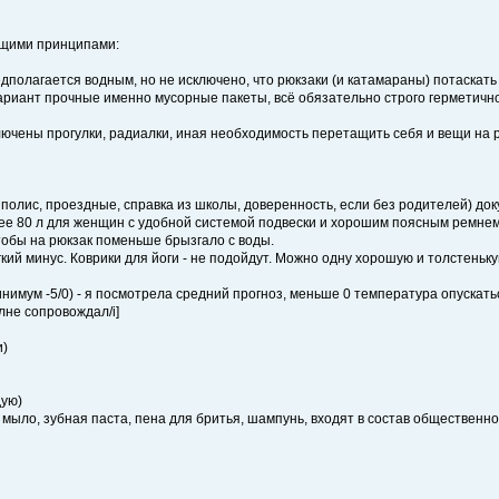
ющими принципами:
едполагается водным, но не исключено, что рюкзаки (и катамараны) потаскат
 вариант прочные именно мусорные пакеты, всё обязательно строго герметично
лючены прогулки, радиалки, иная необходимость перетащить себя и вещи на 
 полис, проездные, справка из школы, доверенность, если без родителей) док
енее 80 л для женщин с удобной системой подвески и хорошим поясным ремнем
чтобы на рюкзак поменьше брызгало с воды.
кий минус. Коврики для йоги - не подойдут. Можно одну хорошую и толстенькую
имум -5/0) - я посмотрела средний прогноз, меньше 0 температура опускаться
олне сопровождал/i]
и)
дую)
ыло, зубная паста, пена для бритья, шампунь, входят в состав общественной