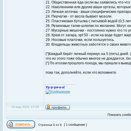
21. Общественная еда (если вы заявились что-что 
22. Наколенники или другие ваши ортезы, которые 
23. Личная аптечка - ваши специфические препара
24. Перчатки - от весла бывают мозоли.
25. Пластиковая бутылка с питьевой водой (0,5 ли
26. Резиновые тапки-шлепки по желанию. Могут ок
27. Мусорные мешочки - постоянно нужно что то у
28. Крем от загара, spf 50 - если на воде будет жар
29. Носовые платочки, если пользуетесь.
30. Владельцы животных заботятся о своих животн
[*]Каждый берёт личный перекус на 5 (пять) дней.
что из этого тоже обычно многое не доедается, б
[*] По итогам прошлого похода, мы пришли к вывод
пока так, дополняйте, если что вспомните.
_________________
Ур-р-ря-а-а!
19 мар 2023, 17:35
Показать сообщ
[ 1 сообщение ]
Страница
1
из
1