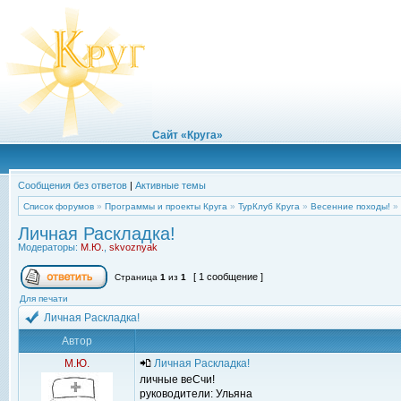
Сайт «Круга»
Сообщения без ответов
|
Активные темы
Список форумов
»
Программы и проекты Круга
»
ТурКлуб Круга
»
Весенние походы!
»
Личная Раскладка!
Модераторы:
М.Ю.
,
skvoznyak
[ 1 сообщение ]
Страница
1
из
1
Для печати
Личная Раскладка!
Автор
М.Ю.
Личная Раскладка!
личные веСчи!
руководители: Ульяна