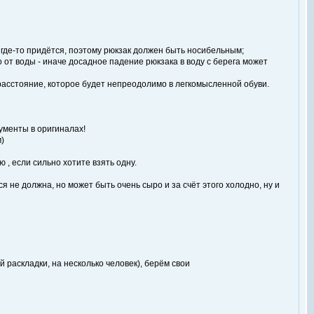
ь где-то придётся, поэтому рюкзак должен быть носибельным;
 от воды - иначе досадное падение рюкзака в воду с берега может
расстояние, которое будет непреодолимо в легкомысленной обуви.
ументы в оригиналах!
)
 , если сильно хотите взять одну.
 не должна, но может быть очень сыро и за счёт этого холодно, ну и
 раскладки, на несколько человек), берём свои