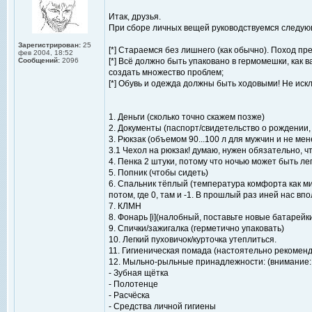
Итак, друзья.
При сборе личных вещей руководствуемся следу
Зарегистрирован:
25
[*] Стараемся без лишнего (как обычно). Поход пр
фев 2004, 18:52
Сообщений:
2096
[*] Всё должно быть упаковано в гермомешки, как
создать множество проблем;
[*] Обувь и одежда должны быть ходовыми! Не иск
1. Деньги (сколько точно скажем позже)
2. Документы (паспорт/свидетельство о рождении,
3. Рюкзак (объемом 90...100 л для мужчин и не м
3.1 Чехол на рюкзак! думаю, нужен обязательно, 
4. Пенка 2 штуки, потому что ночью может быть лег
5. Попник (чтобы сидеть)
6. Спальник тёплый (температура комфорта как мин
потом, где 0, там и -1. В прошлый раз иней нас вп
7. КЛМН
8. Фонарь [i](налобный, поставьте новые батарейк
9. Спички/зажигалка (герметично упаковать)
10. Легкий пуховичок/курточка утеплиться.
11. Гигиеническая помада (настоятельно рекомен
12. Мыльно-рыльные принадлежности: (внимание: м
- Зубная щётка
- Полотенце
- Расчёска
- Средства личной гигиены