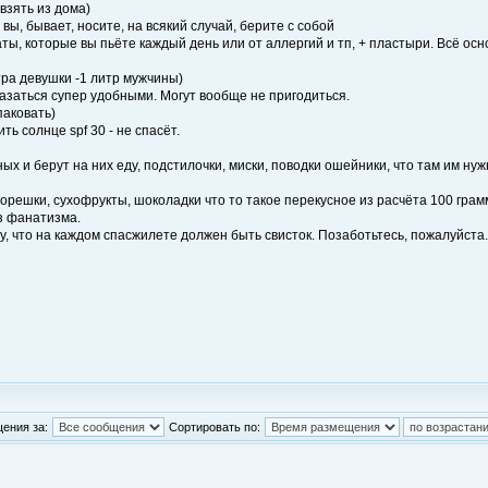
взять из дома)
вы, бывает, носите, на всякий случай, берите с собой
ты, которые вы пьёте каждый день или от аллергий и тп, + пластыри. Всё осн
тра девушки -1 литр мужчины)
азаться супер удобными. Могут вообще не пригодиться.
паковать)
ить солнце spf 30 - не спасёт.
ых и берут на них еду, подстилочки, миски, поводки ошейники, что там им н
 (орешки, сухофрукты, шоколадки что то такое перекусное из расчёта 100 грамм
ез фанатизма.
у, что на каждом спасжилете должен быть свисток. Позаботьтесь, пожалуйста.
ения за:
Сортировать по: