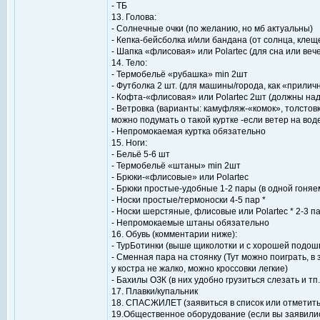
- ТБ
13. Голова:
- Солнечные очки (по желанию, но мб актуальны)
- Кепка-бейсболка и/или бандана (от солнца, клещ
- Шапка «флисовая» или Polartec (для сна или веч
14. Тело:
- Термобельё «рубашка» min 2шт
- Футболка 2 шт. (для машины/города, как «прилич
- Кофта-«флисовая» или Polartec 2шт (должны наде
- Ветровка (варианты: камуфляж-«комок», толстовк
можно подумать о такой куртке -если ветер на вод
- Непромокаемая куртка обязательно
15. Ноги:
- Бельё 5-6 шт
- Термобельё «штаны» min 2шт
- Брюки-«флисовые» или Polartec
- Брюки простые-удобные 1-2 пары (в одной гоняе
- Носки простые/термоноски 4-5 пар *
- Носки шерстяные, флисовые или Polartec * 2-3 п
- Непромокаемые штаны обязательно
16. Обувь (комментарии ниже):
- ТурБотинки (выше щиколотки и с хорошей подошв
- Сменная пара на стоянку (Тут можно поиграть, в
у костра не жалко, можно кроссовки легкие)
- Бахилы ОЗК (в них удобно грузиться слезать и т
17. Плавки/купальник
18. СПАСЖИЛЕТ (заявиться в список или отметиться
19.Общественное оборудование (если вы заявились