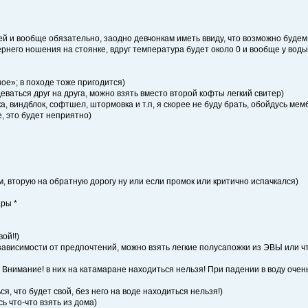
ей и вообще обязательно, заодно девчонкам иметь ввиду, что возможно будем 
ернего ношения на стоянке, вдруг температура будет около 0 и вообще у вод
ное»; в походе тоже пригодится)
ваться друг на друга, можно взять вместо второй кофты легкий свитер)
а, виндблок, софтшел, штормовка и т.п, я скорее не буду брать, обойдусь мем
е, это будет неприятно)
м, вторую на обратную дорогу ну или если промок или критично испачкался)
ары *
ой!!)
 зависимости от предпочтений, можно взять легкие полусапожки из ЭВЫ или чт
п. Внимание! в них на катамаране находиться нельзя! При падении в воду оче
, что будет свой, без него на воде находиться нельзя!)
 что-что взять из дома)