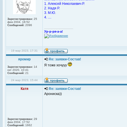
1. Алексей Николаевич Р.
2. Надя Р.
3. М.Ю.
4. ....
Зарегистрирован:
25
фев 2004, 18:52
Сообщений:
2096
_________________
Ур-р-ря-а-а!
19 мар 2023, 17:31
яромир
Re: заявки-Состав!
Я тоже хочууу
Зарегистрирован:
14
окт 2020, 10:41
Сообщений:
21
24 мар 2023, 15:44
Катя
Re: заявки-Состав!
Арониска))
Зарегистрирован:
29
фев 2004, 17:52
Сообщений:
1662