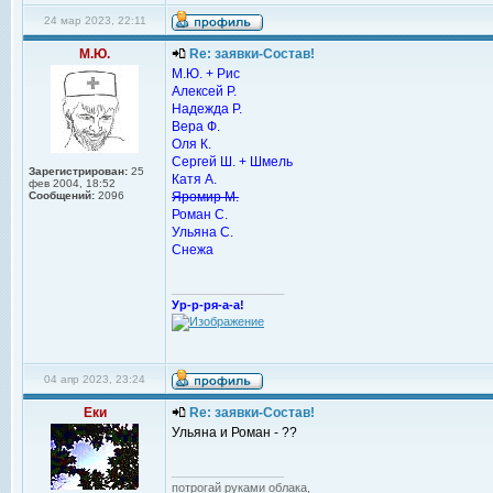
24 мар 2023, 22:11
М.Ю.
Re: заявки-Состав!
М.Ю. + Рис
Алексей Р.
Надежда Р.
Вера Ф.
Оля К.
Сергей Ш. + Шмель
Зарегистрирован:
25
Катя А.
фев 2004, 18:52
Сообщений:
2096
Яромир М.
Роман С.
Ульяна С.
Снежа
_________________
Ур-р-ря-а-а!
04 апр 2023, 23:24
Еки
Re: заявки-Состав!
Ульяна и Роман - ??
_________________
потрогай руками облака,