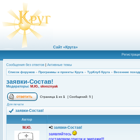
Сайт «Круга»
Регистраци
Сообщения без ответов
|
Активные темы
Список форумов
»
Программы и проекты Круга
»
ТурКлуб Круга
»
Весенние поход
заявки-Состав!
Модераторы:
М.Ю.
,
skvoznyak
Страница
1
из
1
[ Сообщений: 5 ]
Для печати
заявки-Состав!
Автор
М.Ю.
заявки-Состав!
заявляйтесь
составляем список и экипажи!!!