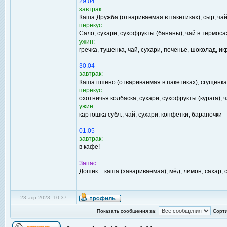
29.04
завтрак:
Каша Дружба (отвариваемая в пакетиках), сыр, ча
перекус:
Сало, сухари, сухофрукты (бананы), чай в термоса
ужин:
гречка, тушенка, чай, сухари, печенье, шоколад, и
30.04
завтрак:
Каша пшено (отвариваемая в пакетиках), сгущенка,
перекус:
охотничья колбаска, сухари, сухофрукты (курага), 
ужин:
картошка субл., чай, сухари, конфетки, бараночки
01.05
завтрак:
в кафе!
Запас:
Дошик + каша (завариваемая), мёд, лимон, сахар, 
23 апр 2023, 10:37
Показать сообщения за:
Сорти