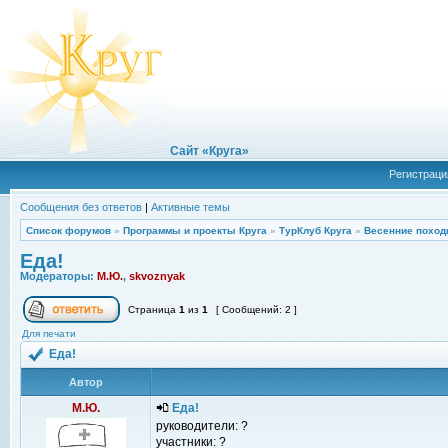
Сайт «Круга»
Регистраци
Сообщения без ответов
|
Активные темы
Список форумов
»
Программы и проекты Круга
»
ТурКлуб Круга
»
Весенние поход
Еда!
Модераторы:
М.Ю.
,
skvoznyak
Страница
1
из
1
[ Сообщений: 2 ]
Для печати
Еда!
Автор
М.Ю.
Еда!
руководители: ?
участники: ?