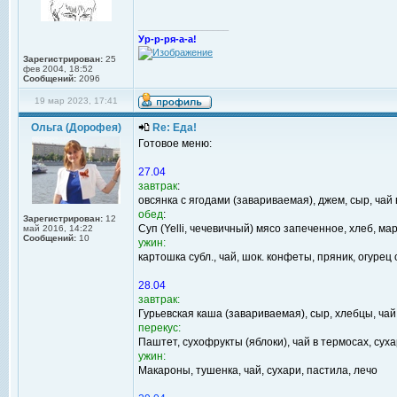
_________________
Ур-р-ря-а-а!
Зарегистрирован:
25
фев 2004, 18:52
Сообщений:
2096
19 мар 2023, 17:41
Ольга (Дорофея)
Re: Еда!
Готовое меню:
27.04
завтрак
:
овсянка с ягодами (завариваемая), джем, сыр, чай 
обед
:
Зарегистрирован:
12
Суп (Yelli, чечевичный) мясо запеченное, хлеб, ма
май 2016, 14:22
Сообщений:
10
ужин:
картошка субл., чай, шок. конфеты, пряник, огурец
28.04
завтрак:
Гурьевская каша (завариваемая), сыр, хлебцы, чай
перекус:
Паштет, сухофрукты (яблоки), чай в термосах, сух
ужин:
Макароны, тушенка, чай, сухари, пастила, лечо