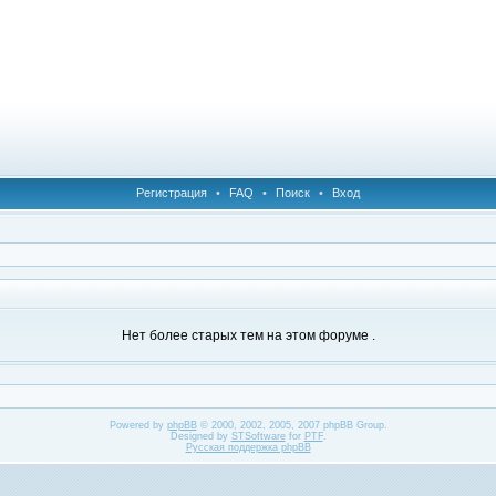
Регистрация
•
FAQ
•
Поиск
•
Вход
Нет более старых тем на этом форуме .
Powered by
phpBB
© 2000, 2002, 2005, 2007 phpBB Group.
Designed by
STSoftware
for
PTF
.
Русская поддержка phpBB