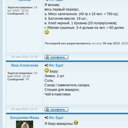
Я возьму:
Зарегистрирован:
14
весь первый перекус,
окт 2020, 10:41
Сообщений:
21
а. Мясо запеченное. (40 гр x 19 чел. = 760 гр);
б. Батончик мюсли. 19 шт.;
в. Хлеб черный. 1 буханка (20 полукусочков);
г. Яблоки сушеные. 3-4 дольки на чел. = 60 долек.
Последний раз редактировалось
яромир
08 апр 2023, 12:2
03 апр 2023, 21:16
Лиза Алексеева
Re: Еда!
Беру:
Зарегистрирован:
10
Лимон. 2 шт.
май 2016, 12:18
Сообщений:
78
Соль;
Сахар / заменитель сахара;
Специи для макарон;
Чай в пакетиках
03 апр 2023, 21:17
Богданова Маша
Re: Еда!
Я беру макароны