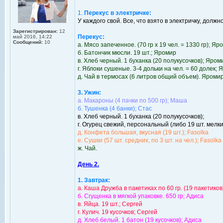
1.
Перекус в электричке:
У каждого свой. Все, что взято в электричку, долж
Зарегистрирован:
12
Перекус:
май 2016, 14:22
Сообщений:
10
а. Мясо запеченное. (70 гр x 19 чел. = 1330 гр); Яр
б. Батончик мюсли. 19 шт.; Яромир
в. Хлеб черный. 1 буханка (20 полукусочков); Яром
г. Яблоки сушеные. 3-4 дольки на чел. = 60 долек;
д. Чай в термосах (6 литров общий объем). Яроми
3. Ужин:
а. Макароны (4 пачки по 500 гр); Маша
б. Тушенка (4 банки); Стас
в. Хлеб черный. 1 буханка (20 полукусочков);
г. Огурец свежий, персональный (либо 19 шт. мелки
д. Конфета большая, вкусная (19 шт.); Fasolka
е. Сушки (57 шт. средних, по 3 шт. на чел.); Fasolka
ж. Чай.
День 2.
1. Завтрак:
а. Каша Дружба в пакетиках по 60 гр. (19 пакетиков
б. Сгущенка в мягкой упаковке. 650 гр; Адиса
в. Яйца. 19 шт.; Сергей
г. Кулич. 19 кусочков; Сергей
д. Хлеб белый. 1 батон (19 кусочков); Адиса