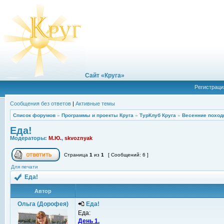
Сайт «Круга»
Регистраци
Сообщения без ответов
|
Активные темы
Список форумов
»
Программы и проекты Круга
»
ТурКлуб Круга
»
Весенние поход
Еда!
Модераторы:
М.Ю.
,
skvoznyak
Страница
1
из
1
[ Сообщений: 6 ]
Для печати
Еда!
Автор
Ольга (Дорофея)
Еда!
Еда:
День 1.