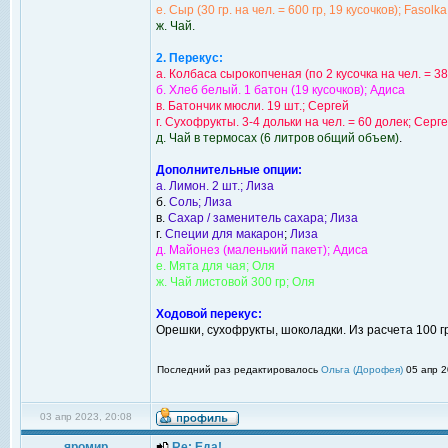
е. Сыр (30 гр. на чел. = 600 гр, 19 кусочков); Fasolka
ж. Чай.
2. Перекус:
а. Колбаса сырокопченая (по 2 кусочка на чел. = 38
б. Хлеб белый. 1 батон (19 кусочков); Адиса
в. Батончик мюсли. 19 шт.; Сергей
г. Сухофрукты. 3-4 дольки на чел. = 60 долек; Серг
д. Чай в термосах (6 литров общий объем)
.
Дополнительные опции:
а. Лимон. 2 шт.; Лиза
б.
Соль;
Лиза
в.
Сахар / заменитель сахара;
Лиза
г.
Специи для макарон
;
Лиза
д. Майонез (маленький пакет); Адиса
е. Мята для чая; Оля
ж. Чай листовой 300 гр;
Оля
Ходовой перекус:
Орешки, сухофрукты, шоколадки. Из расчета 100 гр
Последний раз редактировалось
Ольга (Дорофея)
05 апр 2
03 апр 2023, 20:08
яромир
Re: Еда!