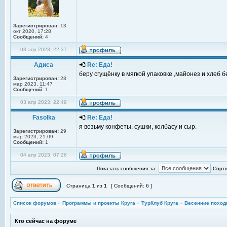
Зарегистрирован:
13
окт 2020, 17:28
Сообщений:
4
03 апр 2023, 22:37
Адиса
Re: Еда!
беру сгущёнку в мягкой упаковке ,майонез и хлеб 
Зарегистрирован:
28
мар 2023, 11:47
Сообщений:
1
03 апр 2023, 22:49
Fasolka
Re: Еда!
я возьму конфеты, сушки, колбасу и сыр.
Зарегистрирован:
29
мар 2023, 21:09
Сообщений:
1
04 апр 2023, 07:26
Показать сообщения за:
Сорти
Страница
1
из
1
[ Сообщений: 6 ]
Список форумов
»
Программы и проекты Круга
»
ТурКлуб Круга
»
Весенние поход
Кто сейчас на форуме