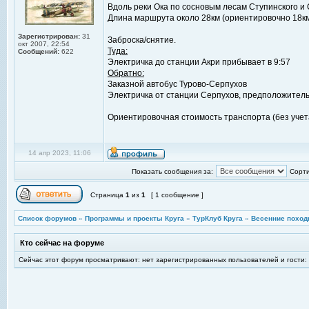
Вдоль реки Ока по сосновым лесам Ступинского и 
Длина маршрута около 28км (ориентировочно 18км -
Зарегистрирован:
31
Заброска/снятие.
окт 2007, 22:54
Туда:
Сообщений:
622
Электричка до станции Акри прибывает в 9:57
Обратно:
Заказной автобус Турово-Серпухов
Электричка от станции Серпухов, предположител
Ориентировочная стоимость транспорта (без учета
14 апр 2023, 11:06
Показать сообщения за:
Сорти
Страница
1
из
1
[ 1 сообщение ]
Список форумов
»
Программы и проекты Круга
»
ТурКлуб Круга
»
Весенние поход
Кто сейчас на форуме
Сейчас этот форум просматривают: нет зарегистрированных пользователей и гости: