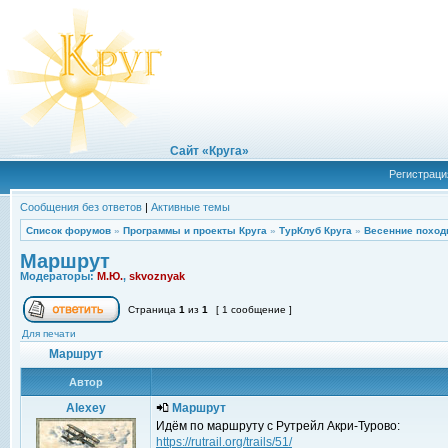
Сайт «Круга»
Регистраци
Сообщения без ответов
|
Активные темы
Список форумов
»
Программы и проекты Круга
»
ТурКлуб Круга
»
Весенние поход
Маршрут
Модераторы:
М.Ю.
,
skvoznyak
Страница
1
из
1
[ 1 сообщение ]
Для печати
Маршрут
Автор
Alexey
Маршрут
Идём по маршруту с Рутрейл Акри-Турово:
https://rutrail.org/trails/51/