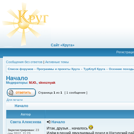
Сайт «Круга»
Регистраци
Сообщения без ответов
|
Активные темы
Список форумов
»
Программы и проекты Круга
»
ТурКлуб Круга
»
Осенние походы
Начало
Модераторы:
М.Ю.
,
skvoznyak
Страница
1
из
1
[ 1 сообщение ]
Для печати
Начало
Автор
Света Алексеева
Начало
Итак, друзья... началось
Зарегистрирован:
23
Идём в пеший двухдневный поход в Шатурский рай
сен 2012, 11:23