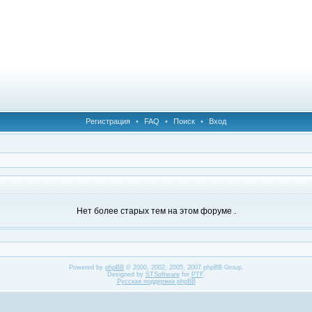
Регистрация
•
FAQ
•
Поиск
•
Вход
Нет более старых тем на этом форуме .
Powered by
phpBB
© 2000, 2002, 2005, 2007 phpBB Group.
Designed by
STSoftware
for
PTF
.
Русская поддержка phpBB