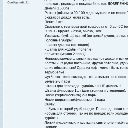
Сообщений:
21
положить рядом для покупки билетов. ДОВЕРЕНН
Деньги (1500р)
Рюкзак (объемом 90-100 л для мужчин и не менее
рюкзак от дождя, если есть.
Пенка 2 шт
Спальник с температурой комфорта от 0 до -5С (е
:КЛМН - Кружка, Ложка, Миска, Нож
Умывалка (зуб. щётка, т/б (не целый рулон, а отмо
Головные уборы:
- шапка для сна (потеплее)
- шапка для ходьбы (полегче)
перчатки (можно 2 пары)
Непромокаемые штаны и куртка - от дождя и всяко
Кофты 2шт (одна потоньше, другая потолще, удобн
флис обязательно! Одна из кофт может быть тонк
Термобельё
Футболка - если вам надо - желательно не хлопок
Бельё 2-3 пары
Штаны для перехода - удобные и НЕ джинсы!!!.
Штаны флисовые 1шт (для стоянки и утепления).
Носки (термоноски/хб) 2-3 пары
Носки шерстяные/флисовые : 1 пара
Обувь:
- обувь, в которой удобно идти. По погоде: если х
- обувь для стоянки. Так же по погоде: если холод
турботы.
Лёгкий пуховичок или куртка на синтепоне – всё-т
Попник