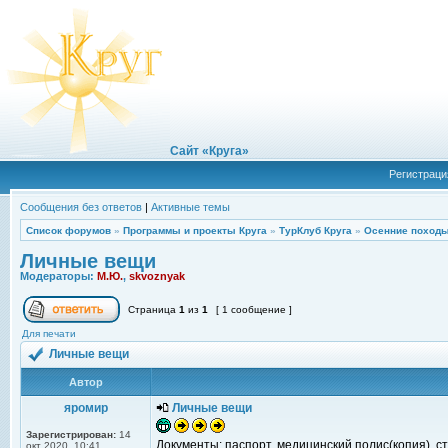
Сайт «Круга»
Регистраци
Сообщения без ответов
|
Активные темы
Список форумов
»
Программы и проекты Круга
»
ТурКлуб Круга
»
Осенние походы
Личные вещи
Модераторы:
М.Ю.
,
skvoznyak
Страница
1
из
1
[ 1 сообщение ]
Для печати
Личные вещи
Автор
яромир
Личные вещи
Зарегистрирован:
14
Документы: паспорт, медицинский полис(копия), сту
окт 2020, 10:41