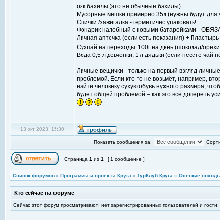
озк бахилы (это не обычные бахилы)
Мусорные мешки примерно 35л (нужны будут для 
Спички /зажигалка - герметично упаковать!
Фонарик налобный с новыми батарейками - ОБЯ
Личная аптечка (если есть показания) + Пластырь
Сухпай на переходы: 100г на день (шоколад/орехи
Вода 0,5 л девчонки, 1 л дядьки (если несете чай н
Личные вещички - только на первый взгляд личные
проблемой. Если кто-то не возьмёт, например, вт
найти человеку сухую обувь нужного размера, чтоб
будет общей проблемой – как это всё допереть ус
13 окт 2023, 15:30
Показать сообщения за:
Сорти
Страница
1
из
1
[ 1 сообщение ]
Список форумов
»
Программы и проекты Круга
»
ТурКлуб Круга
»
Осенние походы
Кто сейчас на форуме
Сейчас этот форум просматривают: нет зарегистрированных пользователей и гости: