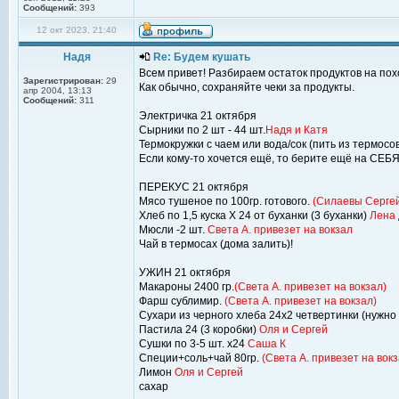
Сообщений:
393
12 окт 2023, 21:40
Надя
Re: Будем кушать
Всем привет! Разбираем остаток продуктов на пох
Зарегистрирован:
29
Как обычно, сохраняйте чеки за продукты.
апр 2004, 13:13
Сообщений:
311
Электричка 21 октября
Сырники по 2 шт - 44 шт.
Надя и Катя
Термокружки с чаем или вода/сок (пить из термосов
Если кому-то хочется ещё, то берите ещё на СЕБЯ
ПЕРЕКУС 21 октября
Мясо тушеное по 100гр. готового.
(Силаевы Сергей
Хлеб по 1,5 куска Х 24 от буханки (3 буханки)
Лена
Мюсли -2 шт.
Света А. привезет на вокзал
Чай в термосах (дома залить)!
УЖИН 21 октября
Макароны 2400 гр.
(Света А. привезет на вокзал)
Фарш сублимир.
(Света А. привезет на вокзал)
Сухари из черного хлеба 24х2 четвертинки (нужно
Пастила 24 (3 коробки)
Оля и Сергей
Сушки по 3-5 шт. х24
Саша К
Специи+соль+чай 80гр.
(Света А. привезет на вокз
Лимон
Оля и Сергей
сахар