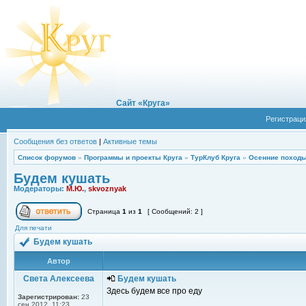
Сайт «Круга»
Регистраци
Сообщения без ответов
|
Активные темы
Список форумов
»
Программы и проекты Круга
»
ТурКлуб Круга
»
Осенние походы
Будем кушать
Модераторы:
М.Ю.
,
skvoznyak
Страница
1
из
1
[ Сообщений: 2 ]
Для печати
Будем кушать
Автор
Света Алексеева
Будем кушать
Здесь будем все про еду
Зарегистрирован:
23
сен 2012, 11:23