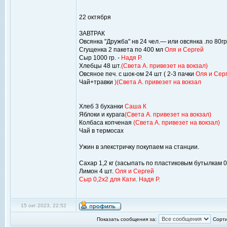
22 октября
ЗАВТРАК
Овсянка "Дружба" нв 24 чел.— или овсянка .по 80гр
Сгущенка 2 пакета по 400 мл
Оля и Сергей
Сыр 1000 гр. -
Надя Р.
Хлебцы 48 шт
.(Света А. привезет на вокзал)
Овсяное печ. с шок-ом 24 шт ( 2-3 пачки
Оля и Сер
Чай+травки
)(Света А. привезет на вокзал
Хлеб 3 буханки
Саша К
Яблоки и курага
(Света А. привезет на вокзал)
Колбаса копченая
(Света А. привезет на вокзал)
Чай в термосах
Ужин в элекстричку покупаем на станции.
Сахар 1,2 кг (засыпать по пластиковым бутылкам 0,
Лимон 4 шт.
Оля и Сергей
Сыр 0,2х2 для Кати. Надя Р.
15 окт 2023, 22:52
Показать сообщения за:
Сорти