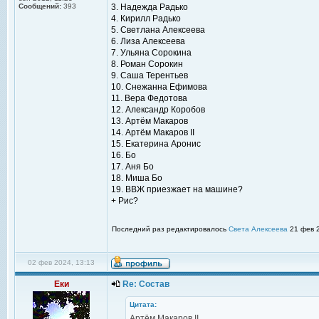
Сообщений:
393
3. Надежда Радько
4. Кирилл Радько
5. Светлана Алексеева
6. Лиза Алексеева
7. Ульяна Сорокина
8. Роман Сорокин
9. Саша Терентьев
10. Снежанна Ефимова
11. Вера Федотова
12. Александр Коробов
13. Артём Макаров
14. Артём Макаров II
15. Екатерина Аронис
16. Бо
17. Аня Бо
18. Миша Бо
19. ВВЖ приезжает на машине?
+ Рис?
Последний раз редактировалось
Света Алексеева
21 фев 2
02 фев 2024, 13:13
Еки
Re: Состав
Цитата:
Артём Макаров II