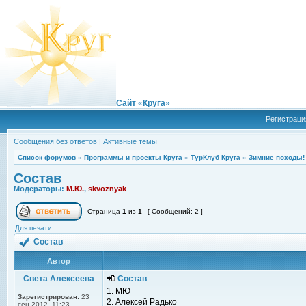
Сайт «Круга»
Регистраци
Сообщения без ответов
|
Активные темы
Список форумов
»
Программы и проекты Круга
»
ТурКлуб Круга
»
Зимние походы!
Состав
Модераторы:
М.Ю.
,
skvoznyak
Страница
1
из
1
[ Сообщений: 2 ]
Для печати
Состав
Автор
Света Алексеева
Состав
1. МЮ
Зарегистрирован:
23
2. Алексей Радько
сен 2012, 11:23