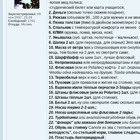
-копия мед.полиса;
-студенческий билет или карта учащегося;
2. Деньги
(сколько точно скажем позднее);
Зарегистрирован:
06
3. Рюкзак
(объемом 90...100 л для мужчин и не м
ноя 2007, 23:29
Сообщений:
1701
4. Пенка толстая
(8мм) (в двойном экземпляре) 2 
Откуда:
Москва
5. Спальник
с температурой комфорта не менее -
6. КЛМН
(кружка, ложка, миска, нож);
7. Умывалка
(зуб. щётка, полотенце – маленькое!, 
8. Шапка 2 шт.
(для перехода, для спанья)
Это важ
10. Маска от ветра
\как у спецназовцев или сноуб
вещь, тем более на 2 дня, но смотрите сами;
10. Шарф\бафф
на шею 1шт., лучше флисовый;
11. Непромокашка
или непродувашка\штаны и кур
12. Флисовая
(или из Polartec) кофта- 2 шт.
(хорош
Чтобы одна надевалась на другую. Тогда отдель
13. Термобельё
верх и низ 1 комплект;
14. Пуховик
(для привалов и жития на стоянке, хо
15. Варежки и\или тёплые перчатки 2-3пары
крут
16. Штаны флисовые (или из Polartec) 1шт.
(для 
17. Штаны тёплые 1шт.
(для стоянки);
18. Бельё 2 шт.
ну или смотрите сами сколько вам 
19. Носки термо 2-3 шт.;
20. Носки шерстяные или флисовые 2 пары;
21. Турботинки
или аналогичная удобная обувь (
22. "фонари" или гамаши для ботинок
или бахилы
23. Обувь на стоянку
Сапоги из эва с теплым напо
молодость", со стелькой норм, главное следить,
24. Пластырь бактерицидный
;