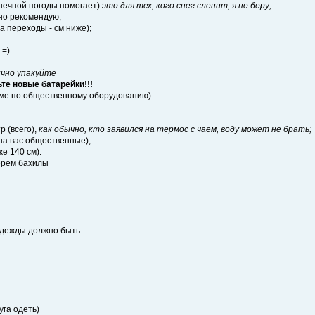
лнечной погоды помогает)
это для тех, кого снег слепит, я не беру;
но рекомендую;
на переходы - см ниже);
 =)
чно упакуйте
те новые батарейки!!!
еме по общественному оборудованию)
р (всего),
как обычно, кто заявился на термос с чаем, воду может не брать;
 на вас общественные);
е 140 см).
ерем бахилы
одежды должно быть:
уга одеть)