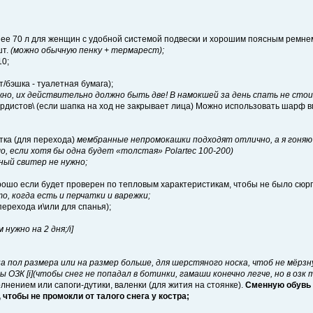
енее 70 л для женщин с удобной системой подвески и хорошим поясным ремнем
шт.
(можно обычную пенку + термарест);
10;
т/бэшка - туалетная бумага);
но, их действительно должно быть две! В намокшей за день спать не сто
ордистов\ (если шапка на ход не закрывает лица) Можно использовать шарф вм
тка (для перехода)
мембранные непромокашки подходят отлично, а я гоняю
о, если хотя бы одна будет «толстая» Polartec 100-200)
ный свитер не нужно;
рошо если будет проверен по тепловым характеристикам, чтобы не было сюрпр
о, когда есть и перчатки и варежки;
перехода и\или для спанья);
нужно на 2 дня;/i]
на пол размера или на размер больше, для шерстяного носка, чтоб не мёрзн
 ОЗК [i](чтобы снег не попадал в ботинки, гамаши конечно легче, но в озк 
лнением или сапоги-дутики, валенки (для жития на стоянке).
Сменную обувь н
 чтобы не промокли от талого снега у костра;