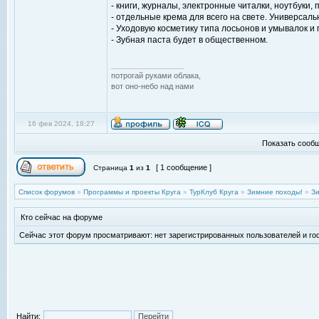
- книги, журналы, электронные читалки, ноутбуки,
- отдельные крема для всего на свете. Универсаль
- Уходовую косметику типа лосьонов и умывалок и 
- Зубная паста будет в общественном.
_________________
потрогай руками облака,
вот оно-небо над нами
16 фев 2024, 18:27
Показать сообщ
[ 1 сообщение ]
Страница
1
из
1
Список форумов
»
Программы и проекты Круга
»
ТурКлуб Круга
»
Зимние походы!
»
Зи
Кто сейчас на форуме
Сейчас этот форум просматривают: нет зарегистрированных пользователей и гос
Найти: