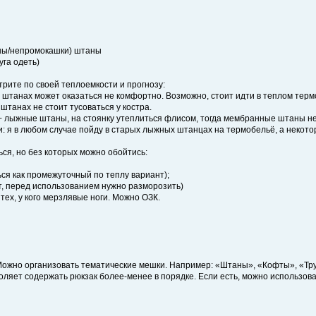
ны/непромокашки) штаны
уга одеть)
рите по своей теплоемкости и прогнозу:
х штанах может оказаться не комфортно. Возможно, стоит идти в теплом тер
штанах не стоит тусоваться у костра.
+ лыжные штаны, на стоянку утеплиться флисом, тогда мембранные штаны н
и: я в любом случае пойду в старых лыжных штанцах на термобельё, а некот
ся, но без которых можно обойтись:
ься как промежуточный по теплу вариант);
т, перед использованием нужно разморозить)
тех, у кого мерзлявые ноги. Можно ОЗК.
(Можно организовать тематические мешки. Например: «Штаны», «Кофты», «Трус
оляет содержать рюкзак более-менее в порядке. Если есть, можно использов