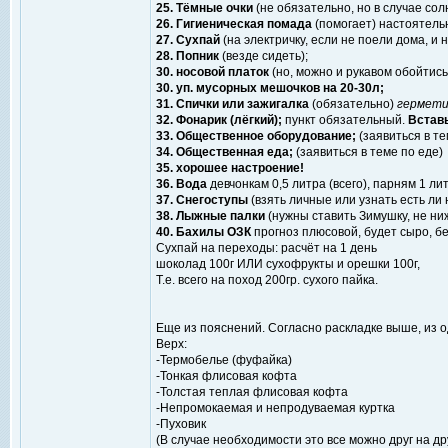
25. Тёмные очки
(не обязательно, но в случае со
26. Гигиеническая помада
(помогает) настоятель
27. Сухпай
(на электричку, если не поели дома, и 
28. Попник
(везде сидеть);
30. носовой платок
(но, можно и рукавом обойтись
30. уп. мусорных мешочков на 20-30л;
31. Спички или зажигалка
(обязательно)
гермети
32. Фонарик (лёгкий);
пункт обязательный.
Вставь
33. Общественное оборудование;
(заявиться в т
34. Общественная еда;
(заявиться в теме по еде)
35. хорошее настроение!
36. Вода
девчонкам 0,5 литра (всего), парням 1 лит
37. Снегоступы
(взять личные или узнать есть ли
38. Лыжные палки
(нужны ставить Зимушку, не ниж
40. Бахилы ОЗК
прогноз плюсовой, будет сыро, б
Сухпай на переходы: расчёт на 1 день
шоколад 100г ИЛИ сухофрукты и орешки 100г,
Т.е. всего на поход 200гр. сухого пайка.
Еще из пояснений. Согласно раскладке выше, из 
Верх:
-Термобелье (фуфайка)
-Тонкая флисовая кофта
-Толстая теплая флисовая кофта
-Непромокаемая и непродуваемая куртка
-Пуховик
(В случае необходимости это все можно друг на др