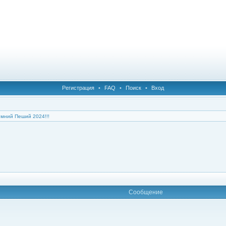
Регистрация
•
FAQ
•
Поиск
•
Вход
мний Пеший 2024!!!
Сообщение