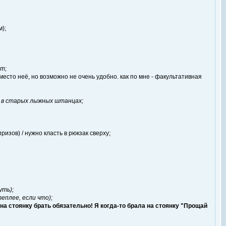
);
ит;
есто неё, но возможно не очень удобно. как по мне - факультативная
 в старых лыжных штанцах;
изов) / нужно класть в рюкзак сверху;
уть);
теплее, если что);
а стоянку брать обязательно! Я когда-то брала на стоянку "Прощай