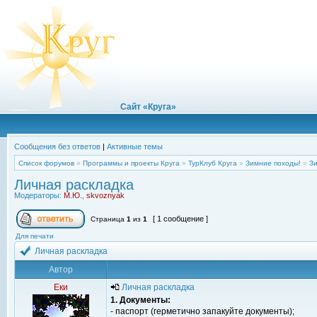
Сайт «Круга»
Сообщения без ответов
|
Активные темы
Список форумов
»
Программы и проекты Круга
»
ТурКлуб Круга
»
Зимние походы!
»
Зи
Личная раскладка
Модераторы:
М.Ю.
,
skvoznyak
[ 1 сообщение ]
Страница
1
из
1
Для печати
Личная раскладка
Автор
Еки
Личная раскладка
1. Документы:
- паспорт (герметично запакуйте документы);