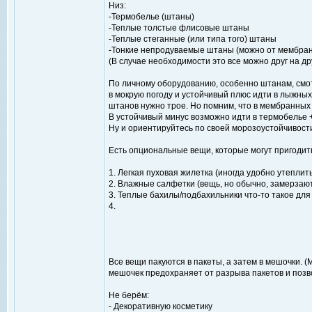
Низ:
-Термобелье (штаны)
-Теплые толстые флисовые штаны
-Теплые стеганные (или типа того) штаны
-Тонкие непродуваемые штаны (можно от мембра
(В случае необходимости это все можно друг на др
По личному оборудованию, особенно штанам, смот
в мокрую погоду и устойчивый плюс идти в лыжны
штанов нужно трое. Но помним, что в мембранных 
В устойчивый минус возможно идти в термобелье 
Ну и ориентируйтесь по своей морозоустойчивост
Есть опциональные вещи, которые могут пригодить
1. Легкая пуховая жилетка (иногда удобно утеплит
2. Влажные салфетки (вещь, но обычно, замерзаю
3. Теплые бахилы/подбахильники что-то такое для 
4.
Все вещи пакуются в пакеты, а затем в мешочки. 
мешочек предохраняет от разрыва пакетов и позв
Не берём:
- Декоративную косметику