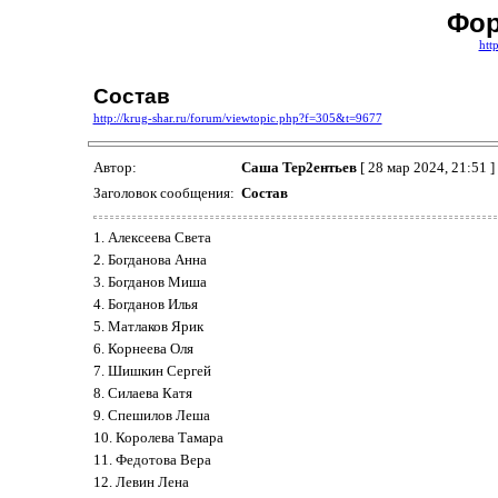
Фор
htt
Состав
http://krug-shar.ru/forum/viewtopic.php?f=305&t=9677
Автор:
Саша Тер2ентьев
[ 28 мар 2024, 21:51 ]
Заголовок сообщения:
Состав
1. Алексеева Света
2. Богданова Анна
3. Богданов Миша
4. Богданов Илья
5. Матлаков Ярик
6. Корнеева Оля
7. Шишкин Сергей
8. Силаева Катя
9. Спешилов Леша
10. Королева Тамара
11. Федотова Вера
12. Левин Лена