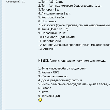
1. Тент 4x6 - 1 шт.
Сообщений:
21
2. Тент 4х4, под которым бодрствовать - 1 шт.
3. Топоры - 3 шт.
4. Лучковые пилы 2 шт.
5. Костровой набор
6. Прихватка
7. Разжижка (сухое горючее, спички непромокаемы
8. Каны (15л, 10л, 5л)
9. Половники - 2 шт.
10. Ремнабор + для бахил
11. Веревка 20м
12. Канопомывочные средства(губка, мочалка желе
13. Аптечка
ИЗ ДОМА или специально покупаем для похода:
1. Флаг + все, чтобы он гордо реял.
2. Карта и GPS
3. Скатерть(клеёнка)
4. Доска разделочная(пластик)
5. Рыльно-мыльное оборудование (зубная паста, 
6. Гитара
7. Фото
9. Термосы (4л)