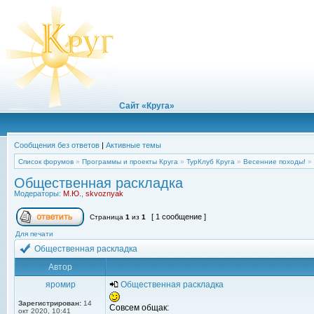
Сайт «Круга»
Сообщения без ответов
|
Активные темы
Список форумов
»
Программы и проекты Круга
»
ТурКлуб Круга
»
Весенние походы!
»
Общественная раскладка
Модераторы:
М.Ю.
,
skvoznyak
[ 1 сообщение ]
Страница
1
из
1
Для печати
Общественная раскладка
Автор
яромир
Общественная раскладка
Зарегистрирован:
14
Совсем общак:
окт 2020, 10:41