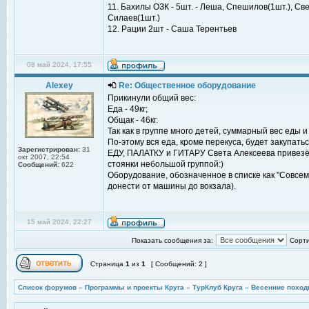
11. Бахилы ОЗК - 5шт. - Леша, Спешилов(1шт.), С
Силаев(1шт.)
12. Рации 2шт - Саша Терентьев
08 май 2024, 17:55
Alexey
Re: Общественное оборудование
Прикинули общий вес:
Еда - 49кг;
Общак - 46кг.
Так как в группе много детей, суммарный вес еды
По-этому вся еда, кроме перекуса, будет закупать
Зарегистрирован:
31
ЕДУ, ПАЛАТКУ и ГИТАРУ Света Алексеева привезёт
окт 2007, 22:54
стоянки небольшой группой:)
Сообщений:
622
Оборудование, обозначенное в списке как "Совсем
донести от машины до вокзала).
15 май 2024, 22:27
Показать сообщения за:
Сорти
Страница
1
из
1
[ Сообщений: 2 ]
Список форумов
»
Программы и проекты Круга
»
ТурКлуб Круга
»
Весенние поход