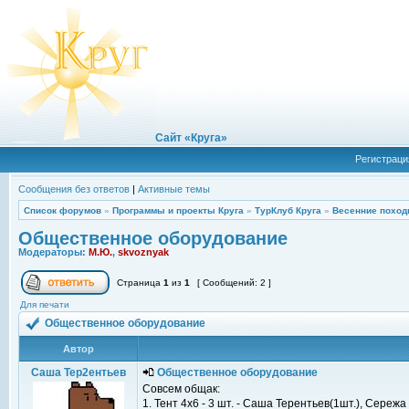
Сайт «Круга»
Регистраци
Сообщения без ответов
|
Активные темы
Список форумов
»
Программы и проекты Круга
»
ТурКлуб Круга
»
Весенние поход
Общественное оборудование
Модераторы:
М.Ю.
,
skvoznyak
Страница
1
из
1
[ Сообщений: 2 ]
Для печати
Общественное оборудование
Автор
Саша Тер2ентьев
Общественное оборудование
Совсем общак:
1. Тент 4x6 - 3 шт. - Саша Терентьев(1шт.), Сере