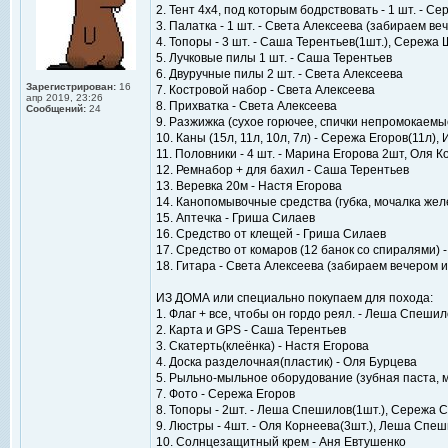
2. Тент 4х4, под которым бодрствовать - 1 шт. - С
3. Палатка - 1 шт. - Света Алексеева (забираем в
4. Топоры - 3 шт. - Саша Терентьев(1шт.), Сережа
5. Лучковые пилы 1 шт. - Саша Терентьев
6. Двуручные пилы 2 шт. - Света Алексеева
Зарегистрирован:
16
7. Костровой набор - Света Алексеева
апр 2019, 23:26
8. Прихватка - Света Алексеева
Сообщений:
24
9. Разжижка (сухое горючее, спички непромокаемы
10. Каны (15л, 11л, 10л, 7л) - Сережа Егоров(11л)
11. Половники - 4 шт. - Марина Егорова 2шт, Оля 
12. Ремнабор + для бахил - Саша Терентьев
13. Веревка 20м - Настя Егорова
14. Канопомывочные средства (губка, мочалка жел
15. Аптечка - Гриша Силаев
16. Средство от клещей - Гриша Силаев
17. Средство от комаров (12 банок со спиралями) 
18. Гитара - Света Алексеева (забираем вечером 
ИЗ ДОМА или специально покупаем для похода:
1. Флаг + все, чтобы он гордо реял. - Леша Спеши
2. Карта и GPS - Саша Терентьев
3. Скатерть(клеёнка) - Настя Егорова
4. Доска разделочная(пластик) - Оля Бурцева
5. Рыльно-мыльное оборудование (зубная паста, м
7. Фото - Сережа Егоров
8. Топоры - 2шт. - Леша Спешилов(1шт.), Сережа 
9. Люстры - 4шт. - Оля Корнеева(3шт.), Леша Спеш
10. Солнцезащитный крем - Аня Евтушенко