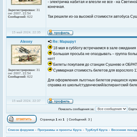
- электричка набитая и влезли не все - на Свети
конечная.
Зарегистрирован:
31
окт 2007, 22:54
Так решили из-за высокой стоимости автобуса Су
Сообщений:
622
15 май 2024, 22:35
Alexey
Re: Маршрут
18 мая в субботу встречаемся в зале ожидания 
Большая просьба не опаздывать – группа боль
нет!
Билеты покупаем до станции Сушнево и ОБРА
Зарегистрирован:
31
Суммарная стоимость билетов для взрослого 11
окт 2007, 22:54
Сообщений:
622
Для оформления льготных билетов учащихся нуж
справка из школы/студенческий/аспирантский биле
15 май 2024, 22:37
Показать сообщения за:
Сорти
Страница
1
из
1
[ Сообщений: 3 ]
Список форумов
»
Программы и проекты Круга
»
ТурКлуб Круга
»
Весенние поход