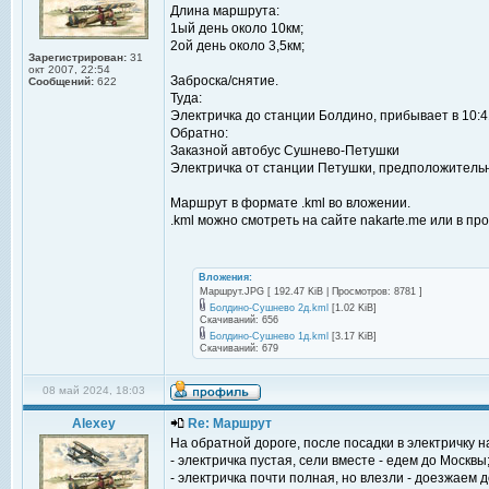
Длина маршрута:
1ый день около 10км;
2ой день около 3,5км;
Зарегистрирован:
31
окт 2007, 22:54
Заброска/снятие.
Сообщений:
622
Туда:
Электричка до станции Болдино, прибывает в 10:4
Обратно:
Заказной автобус Сушнево-Петушки
Электричка от станции Петушки, предположительн
Маршрут в формате .kml во вложении.
.kml можно смотреть на сайте nakarte.me или в про
Вложения:
Маршрут.JPG [ 192.47 KiB | Просмотров: 8781 ]
Болдино-Сушнево 2д.kml
[1.02 KiB]
Скачиваний: 656
Болдино-Сушнево 1д.kml
[3.17 KiB]
Скачиваний: 679
08 май 2024, 18:03
Alexey
Re: Маршрут
На обратной дороге, после посадки в электричку н
- электричка пустая, сели вместе - едем до Москвы
- электричка почти полная, но влезли - доезжаем