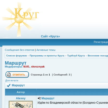
Сайт «Круга»
Регистраци
Сообщения без ответов
|
Активные темы
Список форумов
»
Программы и проекты Круга
»
ТурКлуб Круга
»
Весенние поход
Маршрут
Модераторы:
М.Ю.
,
skvoznyak
Страница
1
из
1
[ Сообщений: 3 ]
Для печати
Маршрут
Автор
Alexey
Маршрут
Идём по Владимирской области (Болдино-Сушнево)