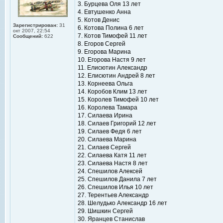
3. Бурцева Оля 13 лет
4. Евтушенко Анна
5. Котов Денис
Зарегистрирован:
31
6. Котова Полина 6 лет
окт 2007, 22:54
7. Котов Тимофей 11 лет
Сообщений:
622
8. Егоров Сергей
9. Егорова Марина
10. Егорова Настя 9 лет
11. Елисютин Александр
12. Елисютин Андрей 8 лет
13. Корнеева Ольга
14. Коробов Клим 13 лет
15. Королев Тимофей 10 лет
16. Королева Тамара
17. Силаева Ирина
18. Силаев Григорий 12 лет
19. Силаев Федя 6 лет
20. Силаева Марина
21. Силаев Сергей
22. Силаева Катя 11 лет
23. Силаева Настя 8 лет
24. Спешилов Алексей
25. Спешилов Данила 7 лет
26. Спешилов Илья 10 лет
27. Терентьев Александр
28. Шелудько Александр 16 лет
29. Шишкин Сергей
30. Яранцев Станислав