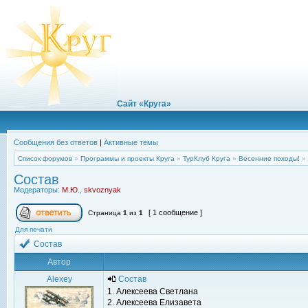
Сайт «Круга»
Сообщения без ответов
|
Активные темы
Список форумов
»
Программы и проекты Круга
»
ТурКлуб Круга
»
Весенние походы!
»
Состав
Модераторы:
М.Ю.
,
skvoznyak
[ 1 сообщение ]
Страница
1
из
1
Для печати
Состав
Автор
Alexey
Состав
1. Алексеева Светлана
2. Алексеева Елизавета