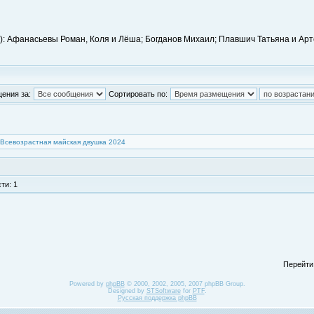
): Афанасьевы Роман, Коля и Лёша; Богданов Михаил; Плавшич Татьяна и Арт
ения за:
Сортировать по:
Всевозрастная майская двушка 2024
ти: 1
Перейти
Powered by
phpBB
© 2000, 2002, 2005, 2007 phpBB Group.
Designed by
STSoftware
for
PTF
.
Русская поддержка phpBB