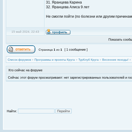
31. Яранцева Карина
32. Яранцева Алиса 9 лет
Не смогли пойти (по болезни или другим причинам
15 май 2024, 22:43
Показать сообщ
[ 1 сообщение ]
Страница
1
из
1
Список форумов
»
Программы и проекты Круга
»
ТурКлуб Круга
»
Весенние походы!
»
Кто сейчас на форуме
Сейчас этот форум просматривают: нет зарегистрированных пользователей и гос
Найти: