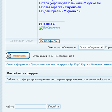
Гитара (хорошо упакованная) -
? нужно ли
Газовая горелка -
? нужно ли
Газ для горелки -
? нужно ли
_________________
Ур-р-ря-а-а!
15 окт 2024, 20:05
Показать сообщения за:
Сорти
Страница
1
из
1
[ 1 сообщение ]
Список форумов
»
Программы и проекты Круга
»
ТурКлуб Круга
»
Осенние походы
Кто сейчас на форуме
Сейчас этот форум просматривают: нет зарегистрированных пользователей и гости:
Найти: