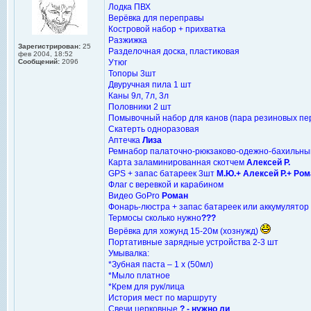
Лодка ПВХ
Верёвка для переправы
Костровой набор + прихватка
Разжижка
Зарегистрирован:
25
Разделочная доска, пластиковая
фев 2004, 18:52
Сообщений:
2096
Утюг
Топоры 3шт
Двуручная пила 1 шт
Каны 9л, 7л, 3л
Половники 2 шт
Помывочный набор для канов (пара резиновых пер
Скатерть одноразовая
Аптечка
Лиза
Ремнабор палаточно-рюкзаково-одежно-бахильны
Карта заламинированная скотчем
Алексей Р.
GPS + запас батареек 3шт
М.Ю.+ Алексей Р.+ Ром
Флаг с веревкой и карабином
Видео GoPro
Роман
Фонарь-люстра + запас батареек или аккумулятор
Термосы сколько нужно
???
Верёвка для хожунд 15-20м (хознужд)
Портативные зарядные устройства 2-3 шт
Умывалка:
*Зубная паста – 1 х (50мл)
*Мыло платное
*Крем для рук/лица
История мест по маршруту
Свечи церковные
? - нужно ли