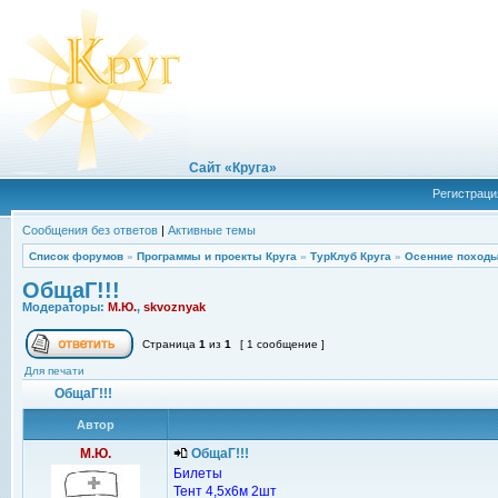
Сайт «Круга»
Регистраци
Сообщения без ответов
|
Активные темы
Список форумов
»
Программы и проекты Круга
»
ТурКлуб Круга
»
Осенние походы
ОбщаГ!!!
Модераторы:
М.Ю.
,
skvoznyak
Страница
1
из
1
[ 1 сообщение ]
Для печати
ОбщаГ!!!
Автор
М.Ю.
ОбщаГ!!!
Билеты
Тент 4,5х6м 2шт