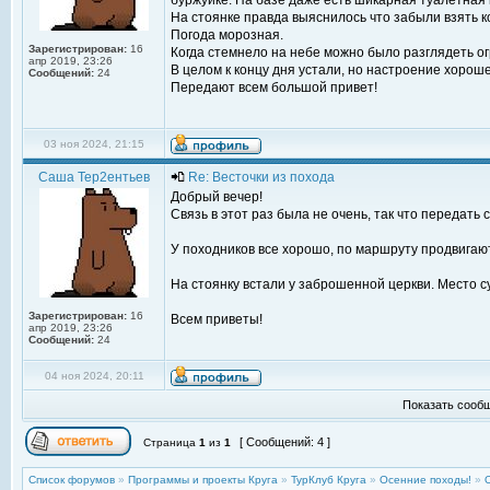
буржуйке. На базе даже есть шикарная туалетная к
На стоянке правда выяснилось что забыли взять к
Погода морозная.
Зарегистрирован:
16
Когда стемнело на небе можно было разглядеть ог
апр 2019, 23:26
В целом к концу дня устали, но настроение хорош
Сообщений:
24
Передают всем большой привет!
03 ноя 2024, 21:15
Саша Тер2ентьев
Re: Весточки из похода
Добрый вечер!
Связь в этот раз была не очень, так что передать 
У походников все хорошо, по маршруту продвигают
На стоянку встали у заброшенной церкви. Место су
Зарегистрирован:
16
Всем приветы!
апр 2019, 23:26
Сообщений:
24
04 ноя 2024, 20:11
Показать сообщ
[ Сообщений: 4 ]
Страница
1
из
1
Список форумов
»
Программы и проекты Круга
»
ТурКлуб Круга
»
Осенние походы!
»