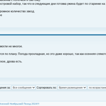
абинка с полочкой и светом))
островой набор, так что в следующие дни готовка ужина будет по старинке на
ромное количество звезд.
ее
смогли не многое.
ся по плану. Погода прохладная, но это даже хорошо, так как осенняя слякот
хое, дрова есть.
ения за:
Сортировать по:
Осенний Ноябрьский Поход 2024!!!