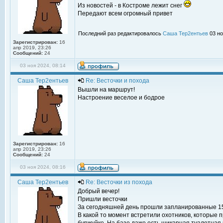
Из новостей - в Костроме лежит снег
Передают всем огромный привет
Последний раз редактировалось
Саша Тер2ентьев
03 но
Зарегистрирован:
16
апр 2019, 23:26
Сообщений:
24
03 ноя 2024, 08:14
Саша Тер2ентьев
Re: Весточки и похода
Вышли на маршрут!
Настроение веселое и бодрое
Зарегистрирован:
16
апр 2019, 23:26
Сообщений:
24
03 ноя 2024, 08:16
Саша Тер2ентьев
Re: Весточки из похода
Добрый вечер!
Пришли весточки
За сегодняшней день прошли запланированные 15к
В какой то момент встретили охотников, которые п