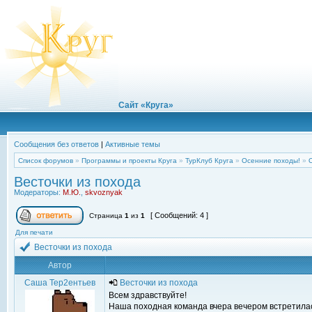
Сайт «Круга»
Сообщения без ответов
|
Активные темы
Список форумов
»
Программы и проекты Круга
»
ТурКлуб Круга
»
Осенние походы!
»
Весточки из похода
Модераторы:
М.Ю.
,
skvoznyak
[ Сообщений: 4 ]
Страница
1
из
1
Для печати
Весточки из похода
Автор
Саша Тер2ентьев
Весточки из похода
Всем здравствуйте!
Наша походная команда вчера вечером встретилась