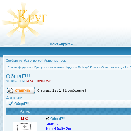
Сайт «Круга»
Сообщения без ответов
|
Активные темы
Список форумов
»
Программы и проекты Круга
»
ТурКлуб Круга
»
Осенние походы!
»
ОбщаГ!!!
Модераторы:
М.Ю.
,
skvoznyak
[ 1 сообщение ]
Страница
1
из
1
Для печати
ОбщаГ!!!
Автор
М.Ю.
ОбщаГ!!!
Билеты
Тент 4,5х6м 2шт