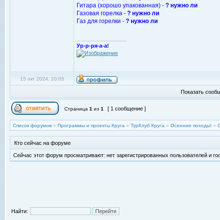
Гитара (хорошо упакованная) -
? нужно ли
Газовая горелка -
? нужно ли
Газ для горелки -
? нужно ли
_________________
Ур-р-ря-а-а!
15 окт 2024, 20:05
Показать сообщ
[ 1 сообщение ]
Страница
1
из
1
Список форумов
»
Программы и проекты Круга
»
ТурКлуб Круга
»
Осенние походы!
»
Кто сейчас на форуме
Сейчас этот форум просматривают: нет зарегистрированных пользователей и гос
Найти: