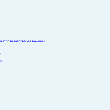
чаток, металлическая мочалка)
й
а
н