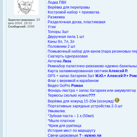
Лодка ПВХ
Верёвка для переправы
Костровой набор + прихватка
Разжижка
Зарегистрирован:
25
Разделочная доска, пластиковая
фев 2004, 18:52
Сообщений:
2096
Утюг
Топоры 3шт
Двуручная пила 1 шт
Каны 9л, 7л, 3л
Половники 2 шт
Помывочный набор для канов (пара резиновых пер
Скатерть одноразовая
Аптечка
Лиза
Ремнабор палаточно-рюкзаково-одежно-бахильны
Карта заламинированная скотчем
Алексей Р.
GPS + запас батареек 3шт
М.Ю.+ Алексей Р.+ Ром
Флаг с веревкой и карабином
Видео GoPro
Роман
Фонарь-люстра + запас батареек или аккумулятор
Термосы сколько нужно
???
Верёвка для хожунд 15-20м (хознужд)
Портативные зарядные устройства 2-3 шт
Умывалка:
*Зубная паста – 1 х (50мл)
*Мыло платное
*Крем для рук/лица
История мест по маршруту
Свечи церковные
? - нужно ли