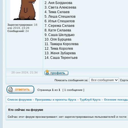
2. Аня Богданова
3. Света Алексеева
4. Тима Силаев
5. Леша Спешилов
6. Илья Спешилов
Зарегистрирован:
16
7. Сережа Силаев
апр 2019, 23:26
8. Катя Силаева
Сообщений:
24
9. Саша Шелудько
10. Оля Бурцева
11. Тамара Королева
12. Тима Королев
13. Женя Зубарева
14. Саша Терентьев
26 сен 2024, 21:34
Показать сообщения за:
Сорти
Страница
1
из
1
[ 1 сообщение ]
Список форумов
»
Программы и проекты Круга
»
ТурКлуб Круга
»
Осенние походы
Кто сейчас на форуме
Сейчас этот форум просматривают: нет зарегистрированных пользователей и гости: