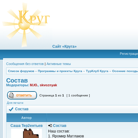
Сайт «Круга»
Регистраци
Сообщения без ответов
|
Активные темы
Список форумов
»
Программы и проекты Круга
»
ТурКлуб Круга
»
Осенние походы
Состав
Модераторы:
М.Ю.
,
skvoznyak
Страница
1
из
1
[ 1 сообщение ]
Для печати
Состав
Автор
Саша Тер2ентьев
Состав
Наш состав:
1. Яромир Матлаков