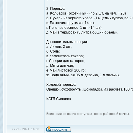
2. Перекус:
а. Колбаски «охотничьи» (по 2 шт. на чел. = 28)
б. Сухари из черного хлеба. (14 целых кусков, по 2
в. Батончик фрутилат. 14 шт.
г. Печенье овсяное. 1 шт. (14 шт)
д. Чай в термосах (5 литра общий объем).
Дополнительные опции:
а. Лимон. 2 шт.;
б. Соль;
в. заменитель сахара;
г. Специи для макарон;
д. Мята для чая;
е. Чай листовой 200 гр;
ж. Вода обычная 05 л. девочка, 1 л мальчик.
Ходовой перекус:
Орешки, сухофрукты, шоколадки. Из расчета 100 гр
КАТЯ Силаева
_________________
Воин волен в своих поступках, но он раб своей мечты.
27 сен 2024, 16:53