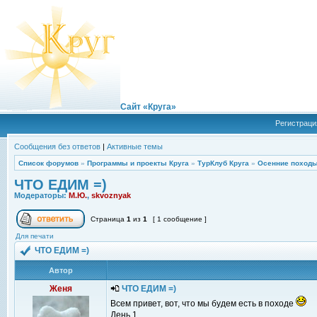
Сайт «Круга»
Регистраци
Сообщения без ответов
|
Активные темы
Список форумов
»
Программы и проекты Круга
»
ТурКлуб Круга
»
Осенние походы
ЧТО ЕДИМ =)
Модераторы:
М.Ю.
,
skvoznyak
Страница
1
из
1
[ 1 сообщение ]
Для печати
ЧТО ЕДИМ =)
Автор
Женя
ЧТО ЕДИМ =)
Всем привет, вот, что мы будем есть в походе
День 1.