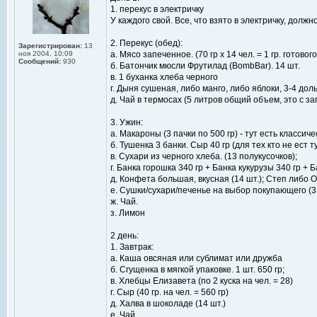
1. перекус в электричку
У каждого свой. Все, что взято в электричку, долж
2. Перекус (обед):
Зарегистрирован:
13
ноя 2004, 10:09
а. Мясо запеченное. (70 гр x 14 чел. = 1 гр. готово
Сообщений:
930
б. Батончик мюсли Фрутилад (BombBar). 14 шт.
в. 1 буханка хлеба черного
г. Дыня сушеная, либо манго, либо яблоки, 3-4 доль
д. Чай в термосах (5 литров общий объем, это с за
3. Ужин:
а. Макароны (3 пачки по 500 гр) - тут есть класси
б. Тушенка 3 банки. Сыр 40 гр (для тех кто не ест 
в. Сухари из черного хлеба. (13 полукусочков);
г. Банка горошка 340 гр + Банка кукурузы 340 гр + 
д. Конфета большая, вкусная (14 шт.); Степ либо О
е. Сушки/сухари/печенье на выбор покупающего (3 ш
ж. Чай.
з. Лимон
2 день:
1. Завтрак:
а. Каша овсяная или сублимат или дружба
б. Сгущенка в мягкой упаковке. 1 шт. 650 гр;
в. Хлебцы Елизавета (по 2 куска на чел. = 28)
г. Сыр (40 гр. на чел. = 560 гр)
д. Халва в шоколаде (14 шт.)
е. Чай.