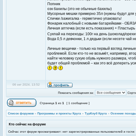
Попник
озк бахилы (это не обычные бахилы)
Мусорные мешки примерно 35л (нужны будут для 
Спички /зажигалка - герметично упаковать!
Фонарик налобный с новыми батарейками - ОБЯ
Личная аптечка (если есть показания) + Пластырь
Сухпай на переходы: 100г на день (шоколад/орехи
Вода 0,5 л девчонки, 1 л дядьки (если несете чай н
Личные вещички - только на первый взгляд личные
проблемой. Если кто-то не возьмёт, например, вт
найти человеку сухую обувь нужного размера, чтоб
будет общей проблемой – как это всё допереть ус
06 окт 2024, 13:52
Показать сообщения за:
Сорти
Страница
1
из
1
[ 1 сообщение ]
Список форумов
»
Программы и проекты Круга
»
ТурКлуб Круга
»
Осенние походы
Кто сейчас на форуме
Сейчас этот форум просматривают: нет зарегистрированных пользователей и гости: