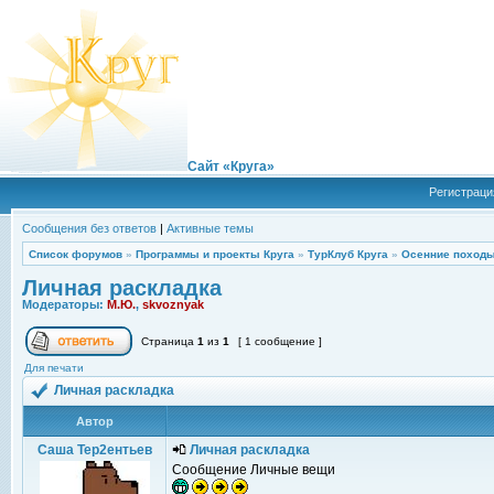
Сайт «Круга»
Регистраци
Сообщения без ответов
|
Активные темы
Список форумов
»
Программы и проекты Круга
»
ТурКлуб Круга
»
Осенние походы
Личная раскладка
Модераторы:
М.Ю.
,
skvoznyak
Страница
1
из
1
[ 1 сообщение ]
Для печати
Личная раскладка
Автор
Саша Тер2ентьев
Личная раскладка
Сообщение Личные вещи