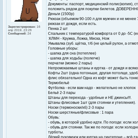
Документы: паспорт, медицинский полис(копия), сту
положить рядом для покупки билетов. ДОВЕРЕНН
Деньги (1500р)
Рюкзак (объемом 90-100 л для мужчин и не менее
рюкзак от дождя, если есть.
Зарегистрирован:
16
Пенка 2 шт
апр 2019, 23:26
Спальник с температурой комфорта от 0 до -5С (е
Сообщений:
24
:КЛМН - Кружка, Ложка, Миска, Нож
Умывалка (зуб. щётка, т/б (не целый рулон, а отмо
Головные уборы:
- шапка для сна (потеплее)
- шапка для ходьбы (полегче)
перчатки (можно 2 пары)
Непромокаемые штаны и куртка - от дождя и всяко
Кофты 2шт (одна потоньше, другая потолще, удобн
флис обязательно! Одна из кофт может быть тонк
Термобельё
Футболка - если вам надо - желательно не хлопок
Бельё 2-3 пары
Штаны для перехода - удобные и НЕ джинсы!!!.
Штаны флисовые 1шт (для стоянки и утепления).
Носки (термоноски/хб) 2-3 пары
Носки шерстяные/флисовые : 1 пара
Обувь:
- обувь, в которой удобно идти. По погоде: если х
- обувь для стоянки. Так же по погоде: если холод
турботы.
Лёгкий пуховичок или куртка на синтепоне – всё-т