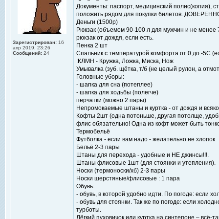
Документы: паспорт, медицинский полис(копия), сту
положить рядом для покупки билетов. ДОВЕРЕНН
Деньги (1500р)
Рюкзак (объемом 90-100 л для мужчин и не менее
рюкзак от дождя, если есть.
Зарегистрирован:
16
Пенка 2 шт
апр 2019, 23:26
Спальник с температурой комфорта от 0 до -5С (е
Сообщений:
24
:КЛМН - Кружка, Ложка, Миска, Нож
Умывалка (зуб. щётка, т/б (не целый рулон, а отмо
Головные уборы:
- шапка для сна (потеплее)
- шапка для ходьбы (полегче)
перчатки (можно 2 пары)
Непромокаемые штаны и куртка - от дождя и всяко
Кофты 2шт (одна потоньше, другая потолще, удобн
флис обязательно! Одна из кофт может быть тонк
Термобельё
Футболка - если вам надо - желательно не хлопок
Бельё 2-3 пары
Штаны для перехода - удобные и НЕ джинсы!!!.
Штаны флисовые 1шт (для стоянки и утепления).
Носки (термоноски/хб) 2-3 пары
Носки шерстяные/флисовые : 1 пара
Обувь:
- обувь, в которой удобно идти. По погоде: если х
- обувь для стоянки. Так же по погоде: если холод
турботы.
Лёгкий пуховичок или куртка на синтепоне – всё-т