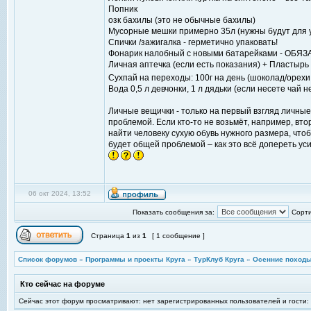
Попник
озк бахилы (это не обычные бахилы)
Мусорные мешки примерно 35л (нужны будут для 
Спички /зажигалка - герметично упаковать!
Фонарик налобный с новыми батарейками - ОБЯ
Личная аптечка (если есть показания) + Пластырь
Сухпай на переходы: 100г на день (шоколад/орехи
Вода 0,5 л девчонки, 1 л дядьки (если несете чай н
Личные вещички - только на первый взгляд личные
проблемой. Если кто-то не возьмёт, например, вт
найти человеку сухую обувь нужного размера, чтоб
будет общей проблемой – как это всё допереть ус
06 окт 2024, 13:52
Показать сообщения за:
Сорти
Страница
1
из
1
[ 1 сообщение ]
Список форумов
»
Программы и проекты Круга
»
ТурКлуб Круга
»
Осенние походы
Кто сейчас на форуме
Сейчас этот форум просматривают: нет зарегистрированных пользователей и гости: