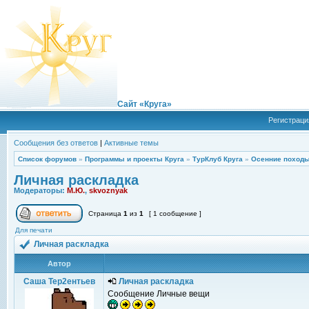
Сайт «Круга»
Регистраци
Сообщения без ответов
|
Активные темы
Список форумов
»
Программы и проекты Круга
»
ТурКлуб Круга
»
Осенние походы
Личная раскладка
Модераторы:
М.Ю.
,
skvoznyak
Страница
1
из
1
[ 1 сообщение ]
Для печати
Личная раскладка
Автор
Саша Тер2ентьев
Личная раскладка
Сообщение Личные вещи