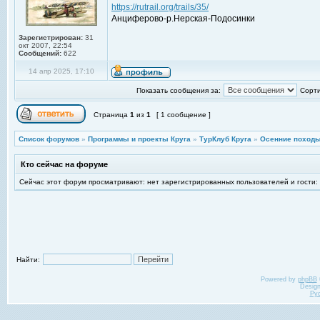
https://rutrail.org/trails/35/
Анциферово-р.Нерская-Подосинки
Зарегистрирован:
31
окт 2007, 22:54
Сообщений:
622
14 апр 2025, 17:10
Показать сообщения за:
Сорти
Страница
1
из
1
[ 1 сообщение ]
Список форумов
»
Программы и проекты Круга
»
ТурКлуб Круга
»
Осенние походы
Кто сейчас на форуме
Сейчас этот форум просматривают: нет зарегистрированных пользователей и гости:
Найти:
Powered by
phpBB
Desig
Ру