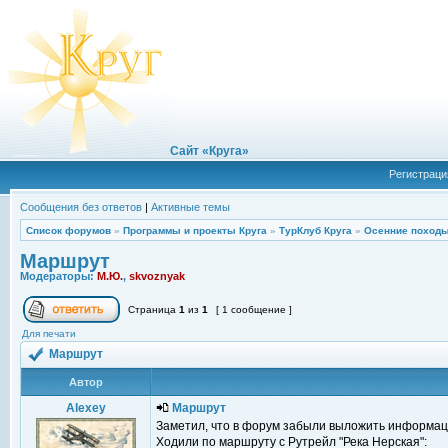
Сайт «Круга»
Регистраци
Сообщения без ответов
|
Активные темы
Список форумов
»
Программы и проекты Круга
»
ТурКлуб Круга
»
Осенние походы
Маршрут
Модераторы:
М.Ю.
,
skvoznyak
Страница
1
из
1
[ 1 сообщение ]
Для печати
Маршрут
Автор
Alexey
Маршрут
Заметил, что в форум забыли выложить информац
Ходили по маршруту с Рутрейл "Река Нерская":