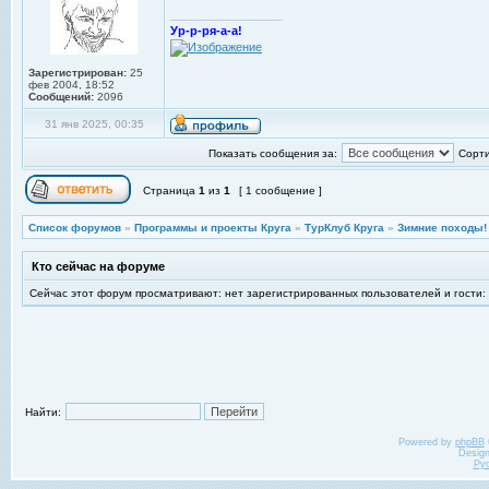
_________________
Ур-р-ря-а-а!
Зарегистрирован:
25
фев 2004, 18:52
Сообщений:
2096
31 янв 2025, 00:35
Показать сообщения за:
Сорти
Страница
1
из
1
[ 1 сообщение ]
Список форумов
»
Программы и проекты Круга
»
ТурКлуб Круга
»
Зимние походы!
Кто сейчас на форуме
Сейчас этот форум просматривают: нет зарегистрированных пользователей и гости:
Найти:
Powered by
phpBB
Desig
Ру