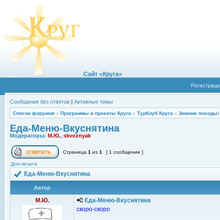
Сайт «Круга»
Регистраци
Сообщения без ответов
|
Активные темы
Список форумов
»
Программы и проекты Круга
»
ТурКлуб Круга
»
Зимние походы!
Еда-Меню-Вкуснятина
Модераторы:
М.Ю.
,
skvoznyak
Страница
1
из
1
[ 1 сообщение ]
Для печати
Еда-Меню-Вкуснятина
Автор
М.Ю.
Еда-Меню-Вкуснятина
скоро-скоро