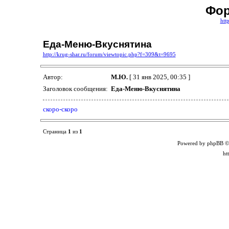
Фор
htt
Еда-Меню-Вкуснятина
http://krug-shar.ru/forum/viewtopic.php?f=309&t=9695
Автор:
М.Ю.
[ 31 янв 2025, 00:35 ]
Заголовок сообщения:
Еда-Меню-Вкуснятина
скоро-скоро
Страница
1
из
1
Powered by phpBB ©
ht