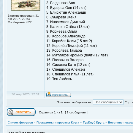
3. Богданова Аня
4. Бурцева Оля (14 лет)
5. Елисютин Александр
Зарегистрирован:
31
6. Зубарева Женя
окт 2007, 22:54
7. Иноземцев Дмитрий
Сообщений:
622
8. Калинин Стёпа (13лет)
9. Корнеева Ольга
10. Коробов Александр
11. Коробов Клим (15 лет?)
12. Королёв Тимофей (11 лет)
13. Королёва Тамара
14. Матлаков Яромир (почти 17 лет)
15. Пазавина Валерия
16. Силаева Катя (12 лет)
17. Спешилов Алексей
18. Спешилов Илья (11 лет)
19. Тен Любовь
30 мар 2025, 22:31
Показать сообщения за:
Сорти
Страница
1
из
1
[ 1 сообщение ]
Список форумов
»
Программы и проекты Круга
»
ТурКлуб Круга
»
Весенние поход