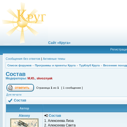
Сайт «Круга»
Регистраци
Сообщения без ответов
|
Активные темы
Список форумов
»
Программы и проекты Круга
»
ТурКлуб Круга
»
Весенние поход
Состав
Модераторы:
М.Ю.
,
skvoznyak
Страница
1
из
1
[ 1 сообщение ]
Для печати
Состав
Автор
Alexey
Состав
1. Алексеева Лиза
2. Алексеева Света