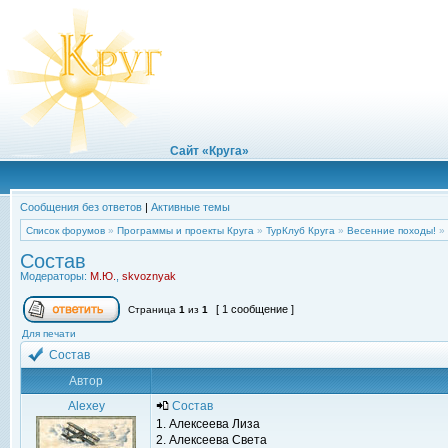
Сайт «Круга»
Сообщения без ответов
|
Активные темы
Список форумов
»
Программы и проекты Круга
»
ТурКлуб Круга
»
Весенние походы!
»
Состав
Модераторы:
М.Ю.
,
skvoznyak
[ 1 сообщение ]
Страница
1
из
1
Для печати
Состав
Автор
Alexey
Состав
1. Алексеева Лиза
2. Алексеева Света