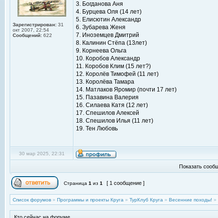
3. Богданова Аня
4. Бурцева Оля (14 лет)
5. Елисютин Александр
Зарегистрирован:
31
6. Зубарева Женя
окт 2007, 22:54
7. Иноземцев Дмитрий
Сообщений:
622
8. Калинин Стёпа (13лет)
9. Корнеева Ольга
10. Коробов Александр
11. Коробов Клим (15 лет?)
12. Королёв Тимофей (11 лет)
13. Королёва Тамара
14. Матлаков Яромир (почти 17 лет)
15. Пазавина Валерия
16. Силаева Катя (12 лет)
17. Спешилов Алексей
18. Спешилов Илья (11 лет)
19. Тен Любовь
30 мар 2025, 22:31
Показать сообщ
[ 1 сообщение ]
Страница
1
из
1
Список форумов
»
Программы и проекты Круга
»
ТурКлуб Круга
»
Весенние походы!
»
Кто сейчас на форуме