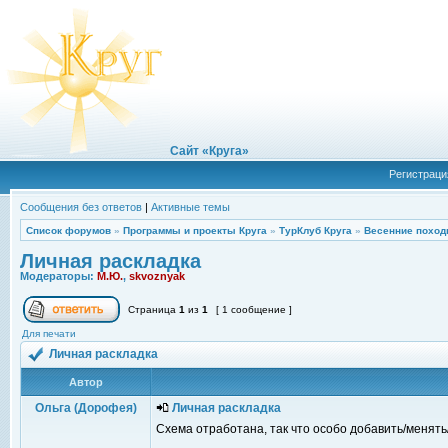
Сайт «Круга»
Регистраци
Сообщения без ответов
|
Активные темы
Список форумов
»
Программы и проекты Круга
»
ТурКлуб Круга
»
Весенние поход
Личная раскладка
Модераторы:
М.Ю.
,
skvoznyak
Страница
1
из
1
[ 1 сообщение ]
Для печати
Личная раскладка
Автор
Ольга (Дорофея)
Личная раскладка
Схема отработана, так что особо добавить/менять