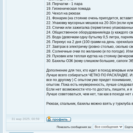
18. Перчатки - 1 пара
19. Гигиеническая помада
20. Чехол на рюкзак
21. Фонарик (на стоянке очень пригодится, встави
22. Упаковку мусорных мешков на 20-30л (если ну
23. Спички или зажигалка (герметично упакованны
24. Общественное оборудование/еда (у каждого св
25. Вода (девочкам одну бутылку 0,5 литра, парням
26. Перекус на 2 дня (100 грамм на день: орехи/шо
27. Завтрак в электричку (ровно столько, сколько
28. Солнечные очки по желанию (и по погоде). Или д
29. Пуховик или теплая куртка на стоянку (вечеро
30. Бахилы ОЗК (кому слишком большие, сапоги Э
Дополнение для тех, кто идет в поход впервые или
Лучше всего собираться ЧЕТКО ПО РАСКЛАДКЕ. Из 
все по другому ) С опытом уже придет понимание, ч
опытом. Пока есть неуверенность, лучше следоват
Если нет возможности что-то достать, пишите, и я 
Лучше советоваться, чем нет, так как в походе не
Рюкзак, спальник, бахилы можно взять у турклуба 
31 мар 2025, 00:59
Показать сообщения за:
Сорти