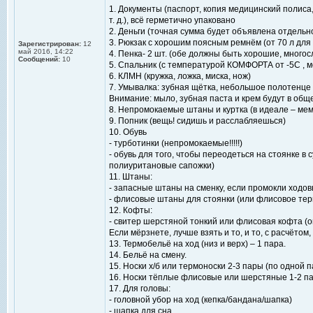
1. Документы (паспорт, копия медицинский полиса
т. д.), всё герметично упаковано
2. Деньги (точная сумма будет объявлена отдельн
3. Рюкзак с хорошим поясным ремнём (от 70 л для 
Зарегистрирован:
12
май 2016, 14:22
4. Пенка- 2 шт. (обе должны быть хорошие, многос
Сообщений:
10
5. Спальник (с температурой КОМФОРТА от -5С , 
6. КЛМН (кружка, ложка, миска, нож)
7. Умывалка: зубная щётка, небольшое полотенце 
Внимание: мыло, зубная паста и крем будут в об
8. Непромокаемые штаны и куртка (в идеале – ме
9. Попник (вещь! сидишь и расслабляешься)
10. Обувь
- турботинки (непромокаемые!!!!!)
- обувь для того, чтобы переодеться на стоянке в 
полиуритановые сапожки)
11. Штаны:
- запасные штаны на сменку, если промокли ходо
- флисовые штаны для стоянки (или флисовое тер
12. Кофты:
- свитер шерстяной тонкий или флисовая кофта (он
Если мёрзнете, лучше взять и то, и то, с расчётом
13. Термобельё на ход (низ и верх) – 1 пара.
14. Бельё на смену.
15. Носки х/б или термоноски 2-3 пары (по одной 
16. Носки тёплые флисовые или шерстяные 1-2 п
17. Для головы:
- головной убор на ход (кепка/бандана/шапка)
- шапка для сна