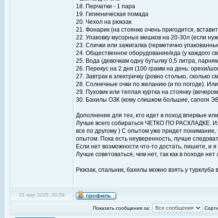
18. Перчатки - 1 пара
19. Гигиеническая помада
20. Чехол на рюкзак
21. Фонарик (на стоянке очень пригодится, встави
22. Упаковку мусорных мешков на 20-30л (если ну
23. Спички или зажигалка (герметично упакованны
24. Общественное оборудование/еда (у каждого св
25. Вода (девочкам одну бутылку 0,5 литра, парням
26. Перекус на 2 дня (100 грамм на день: орехи/шо
27. Завтрак в электричку (ровно столько, сколько
28. Солнечные очки по желанию (и по погоде). Или д
29. Пуховик или теплая куртка на стоянку (вечеро
30. Бахилы ОЗК (кому слишком большие, сапоги Э
Дополнение для тех, кто идет в поход впервые или
Лучше всего собираться ЧЕТКО ПО РАСКЛАДКЕ. Из 
все по другому ) С опытом уже придет понимание, ч
опытом. Пока есть неуверенность, лучше следоват
Если нет возможности что-то достать, пишите, и я 
Лучше советоваться, чем нет, так как в походе не
Рюкзак, спальник, бахилы можно взять у турклуба 
31 мар 2025, 00:59
Показать сообщения за:
Сорти