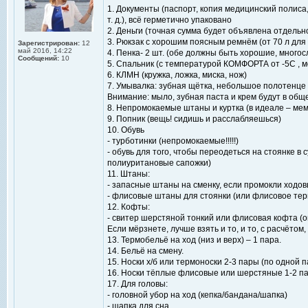
1. Документы (паспорт, копия медицинский полиса
т. д.), всё герметично упаковано
2. Деньги (точная сумма будет объявлена отдельн
3. Рюкзак с хорошим поясным ремнём (от 70 л для 
Зарегистрирован:
12
май 2016, 14:22
4. Пенка- 2 шт. (обе должны быть хорошие, многос
Сообщений:
10
5. Спальник (с температурой КОМФОРТА от -5С , 
6. КЛМН (кружка, ложка, миска, нож)
7. Умывалка: зубная щётка, небольшое полотенце 
Внимание: мыло, зубная паста и крем будут в об
8. Непромокаемые штаны и куртка (в идеале – ме
9. Попник (вещь! сидишь и расслабляешься)
10. Обувь
- турботинки (непромокаемые!!!!!)
- обувь для того, чтобы переодеться на стоянке в 
полиуритановые сапожки)
11. Штаны:
- запасные штаны на сменку, если промокли ходо
- флисовые штаны для стоянки (или флисовое тер
12. Кофты:
- свитер шерстяной тонкий или флисовая кофта (он
Если мёрзнете, лучше взять и то, и то, с расчётом
13. Термобельё на ход (низ и верх) – 1 пара.
14. Бельё на смену.
15. Носки х/б или термоноски 2-3 пары (по одной 
16. Носки тёплые флисовые или шерстяные 1-2 п
17. Для головы:
- головной убор на ход (кепка/бандана/шапка)
- шапка для сна