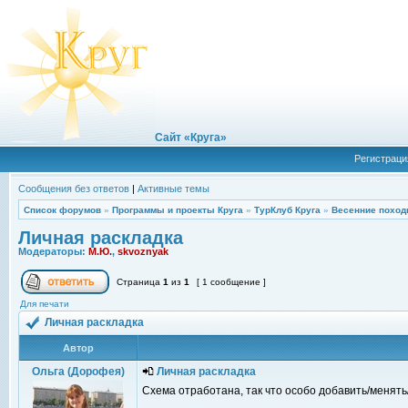
Сайт «Круга»
Регистраци
Сообщения без ответов
|
Активные темы
Список форумов
»
Программы и проекты Круга
»
ТурКлуб Круга
»
Весенние поход
Личная раскладка
Модераторы:
М.Ю.
,
skvoznyak
Страница
1
из
1
[ 1 сообщение ]
Для печати
Личная раскладка
Автор
Ольга (Дорофея)
Личная раскладка
Схема отработана, так что особо добавить/менять