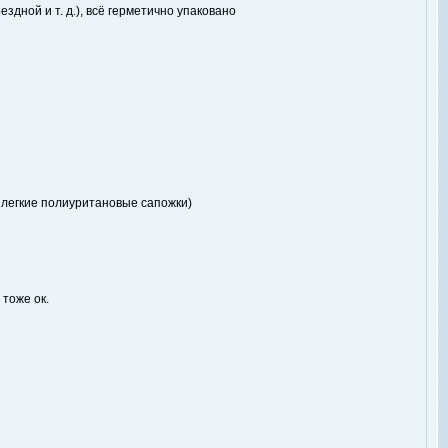
здной и т. д.), всё герметично упаковано
и, легкие полиуритановые сапожки)
 тоже ок.