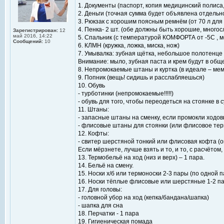
1. Документы (паспорт, копия медицинский полиса,
2. Деньги (точная сумма будет объявлена отдельн
3. Рюкзак с хорошим поясным ремнём (от 70 л для 
4. Пенка- 2 шт. (обе должны быть хорошие, многос
Зарегистрирован:
12
май 2016, 14:22
5. Спальник (с температурой КОМФОРТА от -5С , 
Сообщений:
10
6. КЛМН (кружка, ложка, миска, нож)
7. Умывалка: зубная щётка, небольшое полотенце 
Внимание: мыло, зубная паста и крем будут в об
8. Непромокаемые штаны и куртка (в идеале – ме
9. Попник (вещь! сидишь и расслабляешься)
10. Обувь
- турботинки (непромокаемые!!!!!)
- обувь для того, чтобы переодеться на стоянке в
11. Штаны:
- запасные штаны на сменку, если промокли ходо
- флисовые штаны для стоянки (или флисовое тер
12. Кофты:
- свитер шерстяной тонкий или флисовая кофта (он
Если мёрзнете, лучше взять и то, и то, с расчётом
13. Термобельё на ход (низ и верх) – 1 пара.
14. Бельё на смену.
15. Носки х/б или термоноски 2-3 пары (по одной 
16. Носки тёплые флисовые или шерстяные 1-2 п
17. Для головы:
- головной убор на ход (кепка/бандана/шапка)
- шапка для сна
18. Перчатки - 1 пара
19. Гигиеническая помада