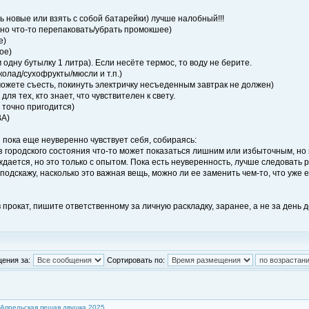
ть новые или взять с собой батарейки) лучше налобный!!!
жно что-то перепаковать/убрать промокшее)
е)
ое)
 одну бутылку 1 литра). Если несёте термос, то воду не берите.
колад/сухофрукты/мюсли и т.п.)
 сможете съесть, покинуть электричку несъеденным завтрак не должен)
ля тех, кто знает, что чувствителен к свету.
м точно пригодится)
ВА)
 пока еще неуверенно чувствует себя, собираясь:
городского состояния что-то может показаться лишним или избыточным, но в
ождается, но это только с опытом. Пока есть неуверенность, лучше следовать 
подскажу, насколько это важная вещь, можно ли ее заменить чем-то, что уже ес
в прокат, пишите ответственному за личную раскладку, заранее, а не за день 
ения за:
Сортировать по:
Апрельская пешая двушка 2025