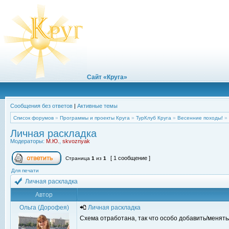
Сайт «Круга»
Сообщения без ответов
|
Активные темы
Список форумов
»
Программы и проекты Круга
»
ТурКлуб Круга
»
Весенние походы!
»
Личная раскладка
Модераторы:
М.Ю.
,
skvoznyak
[ 1 сообщение ]
Страница
1
из
1
Для печати
Личная раскладка
Автор
Ольга (Дорофея)
Личная раскладка
Схема отработана, так что особо добавить/менять