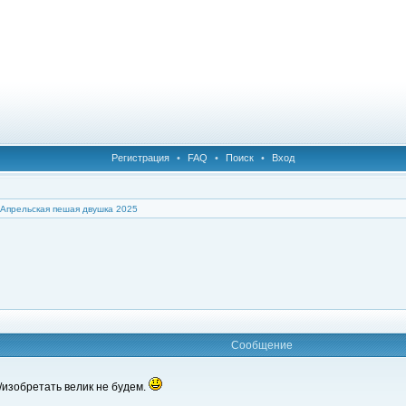
Регистрация
•
FAQ
•
Поиск
•
Вход
Апрельская пешая двушка 2025
Сообщение
/изобретать велик не будем.