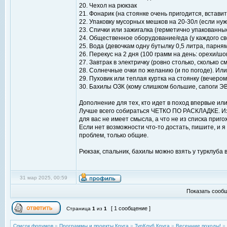
20. Чехол на рюкзак
21. Фонарик (на стоянке очень пригодится, встави
22. Упаковку мусорных мешков на 20-30л (если ну
23. Спички или зажигалка (герметично упакованны
24. Общественное оборудование/еда (у каждого св
25. Вода (девочкам одну бутылку 0,5 литра, парням
26. Перекус на 2 дня (100 грамм на день: орехи/шо
27. Завтрак в электричку (ровно столько, сколько
28. Солнечные очки по желанию (и по погоде). Или д
29. Пуховик или теплая куртка на стоянку (вечеро
30. Бахилы ОЗК (кому слишком большие, сапоги Э
Дополнение для тех, кто идет в поход впервые или
Лучше всего собираться ЧЕТКО ПО РАСКЛАДКЕ. Из 
для вас не имеет смысла, а что не из списка приг
Если нет возможности что-то достать, пишите, и я 
проблем, только общие.
Рюкзак, спальник, бахилы можно взять у турклуба 
31 мар 2025, 00:59
Показать сообщ
[ 1 сообщение ]
Страница
1
из
1
Список форумов
»
Программы и проекты Круга
»
ТурКлуб Круга
»
Весенние походы!
»