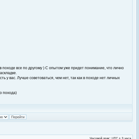
 походе все по другому ) С опытом уже придет понимание, что лично
раскладке.
ть у вас. Лучше советоваться, чем нет, так как в походе нет личных
до похода)
Часовой пояс: UTC + 3 часа