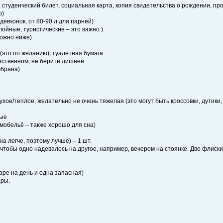
 студенческий билет, социальная карта, копия свидетельства о рождении, прое
о)
девчонок, от 80-90 л для парней)
лойные, туристические – это важно ).
можно ниже)
(это по желанию), туалетная бумага.
щественном, не берите лишнее
мбрана)
 сухое/теплое, желательно не очень тяжелая (это могут быть кроссовки, дутик
вые
мобельё – также хорошо для сна)
а легче, поэтому лучше) – 1 шт.
, чтобы одно надевалось на другое, например, вечером на стоянке. Две флиски
паре на день и одна запасная)
ары.