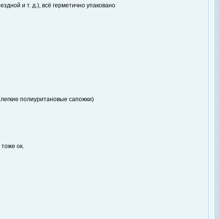
здной и т. д.), всё герметично упаковано
и, легкие полиуритановые сапожки)
 тоже ок.