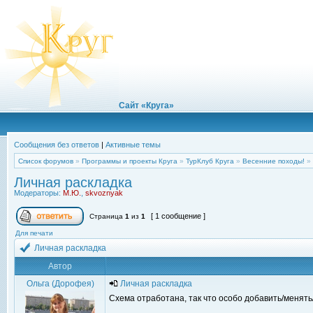
Сайт «Круга»
Сообщения без ответов
|
Активные темы
Список форумов
»
Программы и проекты Круга
»
ТурКлуб Круга
»
Весенние походы!
»
Личная раскладка
Модераторы:
М.Ю.
,
skvoznyak
[ 1 сообщение ]
Страница
1
из
1
Для печати
Личная раскладка
Автор
Ольга (Дорофея)
Личная раскладка
Схема отработана, так что особо добавить/менять