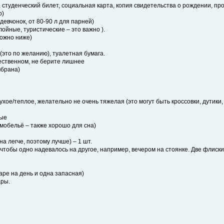
 студенческий билет, социальная карта, копия свидетельства о рождении, прое
о)
девчонок, от 80-90 л для парней)
лойные, туристические – это важно ).
можно ниже)
(это по желанию), туалетная бумага.
щественном, не берите лишнее
мбрана)
 сухое/теплое, желательно не очень тяжелая (это могут быть кроссовки, дутик
вые
мобельё – также хорошо для сна)
а легче, поэтому лучше) – 1 шт.
, чтобы одно надевалось на другое, например, вечером на стоянке. Две флиски
паре на день и одна запасная)
ары.