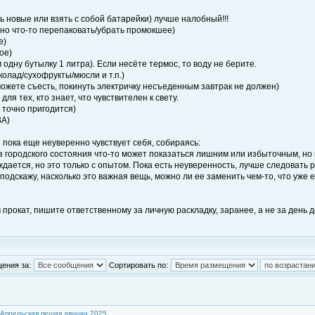
ть новые или взять с собой батарейки) лучше налобный!!!
жно что-то перепаковать/убрать промокшее)
е)
ое)
 одну бутылку 1 литра). Если несёте термос, то воду не берите.
колад/сухофрукты/мюсли и т.п.)
 сможете съесть, покинуть электричку несъеденным завтрак не должен)
ля тех, кто знает, что чувствителен к свету.
м точно пригодится)
ВА)
 пока еще неуверенно чувствует себя, собираясь:
городского состояния что-то может показаться лишним или избыточным, но в
ождается, но это только с опытом. Пока есть неуверенность, лучше следовать 
подскажу, насколько это важная вещь, можно ли ее заменить чем-то, что уже ес
в прокат, пишите ответственному за личную раскладку, заранее, а не за день 
ения за:
Сортировать по:
Апрельская пешая двушка 2025