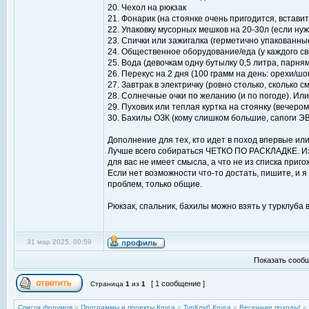
20. Чехол на рюкзак
21. Фонарик (на стоянке очень пригодится, встави
22. Упаковку мусорных мешков на 20-30л (если ну
23. Спички или зажигалка (герметично упакованны
24. Общественное оборудование/еда (у каждого св
25. Вода (девочкам одну бутылку 0,5 литра, парням
26. Перекус на 2 дня (100 грамм на день: орехи/шо
27. Завтрак в электричку (ровно столько, сколько
28. Солнечные очки по желанию (и по погоде). Или д
29. Пуховик или теплая куртка на стоянку (вечеро
30. Бахилы ОЗК (кому слишком большие, сапоги Э
Дополнение для тех, кто идет в поход впервые или
Лучше всего собираться ЧЕТКО ПО РАСКЛАДКЕ. Из 
для вас не имеет смысла, а что не из списка приг
Если нет возможности что-то достать, пишите, и я 
проблем, только общие.
Рюкзак, спальник, бахилы можно взять у турклуба 
31 мар 2025, 00:59
Показать сообщ
[ 1 сообщение ]
Страница
1
из
1
Список форумов
»
Программы и проекты Круга
»
ТурКлуб Круга
»
Весенние походы!
»