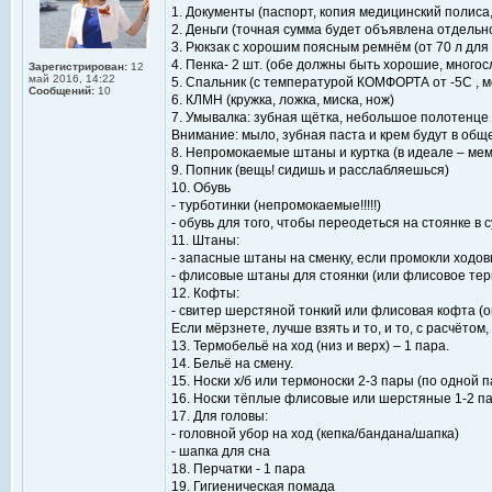
1. Документы (паспорт, копия медицинский полиса,
2. Деньги (точная сумма будет объявлена отдельн
3. Рюкзак с хорошим поясным ремнём (от 70 л для 
4. Пенка- 2 шт. (обе должны быть хорошие, многос
Зарегистрирован:
12
май 2016, 14:22
5. Спальник (с температурой КОМФОРТА от -5С , 
Сообщений:
10
6. КЛМН (кружка, ложка, миска, нож)
7. Умывалка: зубная щётка, небольшое полотенце 
Внимание: мыло, зубная паста и крем будут в об
8. Непромокаемые штаны и куртка (в идеале – ме
9. Попник (вещь! сидишь и расслабляешься)
10. Обувь
- турботинки (непромокаемые!!!!!)
- обувь для того, чтобы переодеться на стоянке в
11. Штаны:
- запасные штаны на сменку, если промокли ходо
- флисовые штаны для стоянки (или флисовое тер
12. Кофты:
- свитер шерстяной тонкий или флисовая кофта (он
Если мёрзнете, лучше взять и то, и то, с расчётом
13. Термобельё на ход (низ и верх) – 1 пара.
14. Бельё на смену.
15. Носки х/б или термоноски 2-3 пары (по одной 
16. Носки тёплые флисовые или шерстяные 1-2 п
17. Для головы:
- головной убор на ход (кепка/бандана/шапка)
- шапка для сна
18. Перчатки - 1 пара
19. Гигиеническая помада