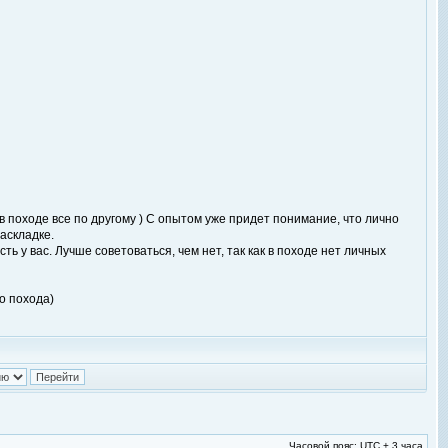
 походе все по другому ) С опытом уже придет понимание, что лично
раскладке.
ть у вас. Лучше советоваться, чем нет, так как в походе нет личных
до похода)
Часовой пояс: UTC + 3 часа