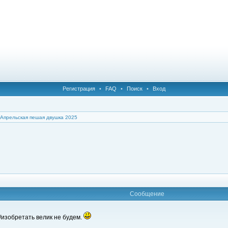
Регистрация
•
FAQ
•
Поиск
•
Вход
Апрельская пешая двушка 2025
Сообщение
/изобретать велик не будем.