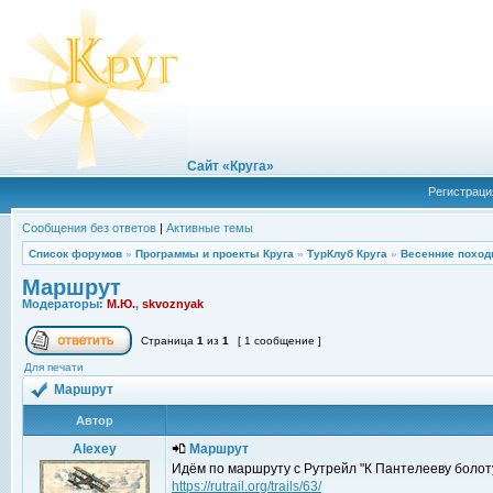
Сайт «Круга»
Регистраци
Сообщения без ответов
|
Активные темы
Список форумов
»
Программы и проекты Круга
»
ТурКлуб Круга
»
Весенние поход
Маршрут
Модераторы:
М.Ю.
,
skvoznyak
Страница
1
из
1
[ 1 сообщение ]
Для печати
Маршрут
Автор
Alexey
Маршрут
Идём по маршруту с Рутрейл "К Пантелееву болоту
https://rutrail.org/trails/63/