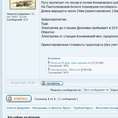
Путь пролегает по лесам и полям Конаковского ра
На Пантелеевском болоте планируем пособирать 
Длина маршрута около 24км (ориентировочно 13км -
Зарегистрирован:
31
окт 2007, 22:54
Заброска/снятие.
Сообщений:
622
Туда:
Электричка до станции Донховка прибывает в 10:0
Обратно:
Электричка от станции Конаковский мох, предпол
Ориентировочная стоимость транспорта (без учета
Вложения:
Петля на 2й день через церковь.kml
[2.55 KiB]
Скачиваний: 3678
Трек Донховка - КМох.kml
[8.99 KiB]
Скачиваний: 5670
14 апр 2025, 16:28
Показать сообщения за:
Сорти
Страница
1
из
1
[ 1 сообщение ]
Список форумов
»
Программы и проекты Круга
»
ТурКлуб Круга
»
Весенние поход
Кто сейчас на форуме