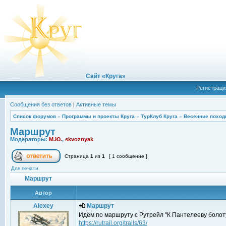
Сайт «Круга»
Регистраци
Сообщения без ответов
|
Активные темы
Список форумов
»
Программы и проекты Круга
»
ТурКлуб Круга
»
Весенние поход
Маршрут
Модераторы:
М.Ю.
,
skvoznyak
Страница
1
из
1
[ 1 сообщение ]
Для печати
Маршрут
Автор
Alexey
Маршрут
Идём по маршруту с Рутрейл "К Пантелееву болоту
https://rutrail.org/trails/63/