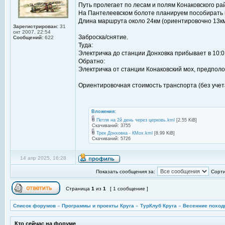
Путь пролегает по лесам и полям Конаковского ра
На Пантелеевском болоте планируем пособирать 
Длина маршрута около 24км (ориентировочно 13км -
Зарегистрирован:
31
окт 2007, 22:54
Заброска/снятие.
Сообщений:
622
Туда:
Электричка до станции Донховка прибывает в 10:0
Обратно:
Электричка от станции Конаковский мох, предпол
Ориентировочная стоимость транспорта (без учета
Вложения:
Петля на 2й день через церковь.kml
[2.55 KiB]
Скачиваний: 3755
Трек Донховка - КМох.kml
[8.99 KiB]
Скачиваний: 5726
14 апр 2025, 16:28
Показать сообщения за:
Сорти
Страница
1
из
1
[ 1 сообщение ]
Список форумов
»
Программы и проекты Круга
»
ТурКлуб Круга
»
Весенние поход
Кто сейчас на форуме