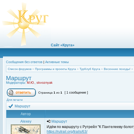
Сайт «Круга»
Сообщения без ответов
|
Активные темы
Список форумов
»
Программы и проекты Круга
»
ТурКлуб Круга
»
Весенние походы!
»
Маршрут
Модераторы:
М.Ю.
,
skvoznyak
[ 1 сообщение ]
Страница
1
из
1
Для печати
Маршрут
Автор
Alexey
Маршрут
Идём по маршруту с Рутрейл "К Пантелееву болоту
https://rutrail.org/trails/63/