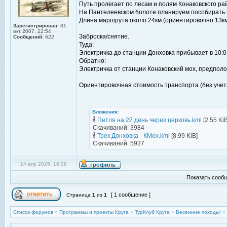
Путь пролегает по лесам и полям Конаковского ра
На Пантелеевском болоте планируем пособирать 
Длина маршрута около 24км (ориентировочно 13км -
Зарегистрирован:
31
окт 2007, 22:54
Заброска/снятие.
Сообщений:
622
Туда:
Электричка до станции Донховка прибывает в 10:0
Обратно:
Электричка от станции Конаковский мох, предпол
Ориентировочная стоимость транспорта (без учета
Вложения:
Петля на 2й день через церковь.kml
[2.55 KiB
Скачиваний: 3984
Трек Донховка - КМох.kml
[8.99 KiB]
Скачиваний: 5937
14 апр 2025, 16:28
Показать сообщ
[ 1 сообщение ]
Страница
1
из
1
Список форумов
»
Программы и проекты Круга
»
ТурКлуб Круга
»
Весенние походы!
»