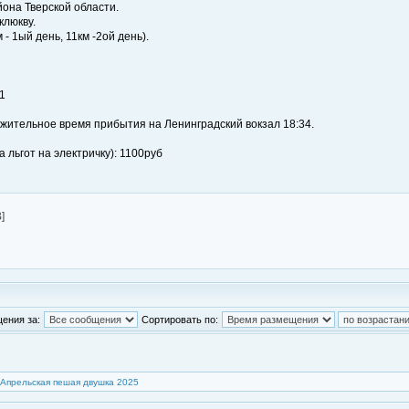
йона Тверской области.
клюкву.
 1ый день, 11км -2ой день).
1
ожительное время прибытия на Ленинградский вокзал 18:34.
 льгот на электричку): 1100руб
]
ения за:
Сортировать по:
Апрельская пешая двушка 2025