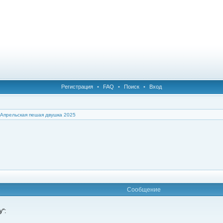
Регистрация
•
FAQ
•
Поиск
•
Вход
Апрельская пешая двушка 2025
Сообщение
":