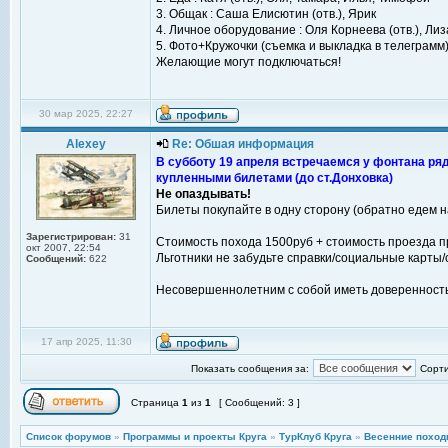
3. Общак : Саша Елисютин (отв.), Ярик
4. Личное оборудование : Оля Корнеева (отв.), Лиз
5. Фото+Кружочки (съемка и выкладка в телеграмм)
Желающие могут подключаться!
30 мар 2025, 22:27
Alexey
Re: Обшая информация
В субботу 19 апреля встречаемся у фонтана ряд
купленными билетами (до ст.Донховка)
Не опаздывать!
Билеты покупайте в одну сторону (обратно едем н
Зарегистрирован:
31
Стоимость похода 1500руб + стоимость проезда пр
окт 2007, 22:54
Льготники не забудьте справки/социальные карты/с
Сообщений:
622
Несовершеннолетним с собой иметь доверенность
17 апр 2025, 11:30
Показать сообщения за:
Сорти
Страница
1
из
1
[ Сообщений: 3 ]
Список форумов
»
Программы и проекты Круга
»
ТурКлуб Круга
»
Весенние поход