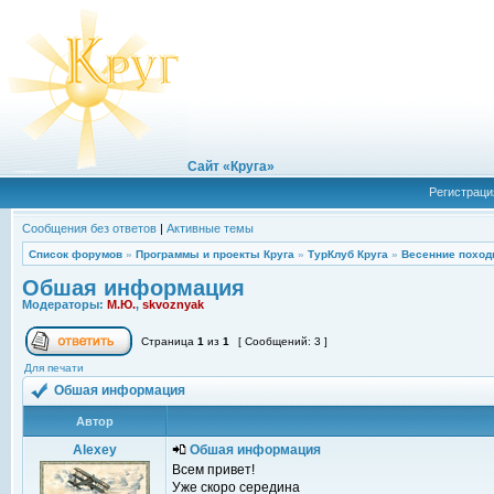
Сайт «Круга»
Регистраци
Сообщения без ответов
|
Активные темы
Список форумов
»
Программы и проекты Круга
»
ТурКлуб Круга
»
Весенние поход
Обшая информация
Модераторы:
М.Ю.
,
skvoznyak
Страница
1
из
1
[ Сообщений: 3 ]
Для печати
Обшая информация
Автор
Alexey
Обшая информация
Всем привет!
Уже скоро середина