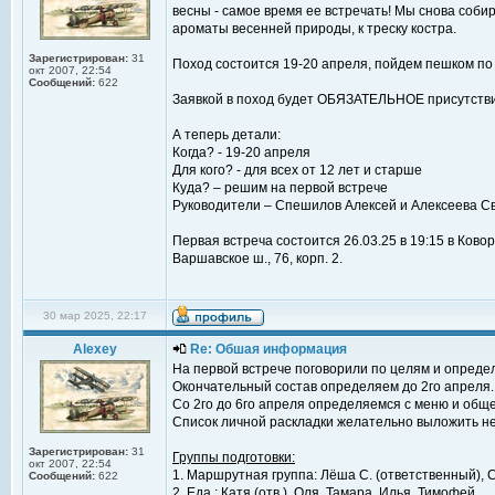
весны - самое время ее встречать! Мы снова собир
ароматы весенней природы, к треску костра.
Зарегистрирован:
31
Поход состоится 19-20 апреля, пойдем пешком по
окт 2007, 22:54
Сообщений:
622
Заявкой в поход будет ОБЯЗАТЕЛЬНОЕ присутствие
А теперь детали:
Когда? - 19-20 апреля
Для кого? - для всех от 12 лет и старше
Куда? – решим на первой встрече
Руководители – Спешилов Алексей и Алексеева С
Первая встреча состоится 26.03.25 в 19:15 в Ково
Варшавское ш., 76, корп. 2.
30 мар 2025, 22:17
Alexey
Re: Обшая информация
На первой встрече поговорили по целям и определ
Окончательный состав определяем до 2го апреля.
Со 2го до 6го апреля определяемся с меню и об
Список личной раскладки желательно выложить не
Зарегистрирован:
31
Группы подготовки:
окт 2007, 22:54
1. Маршрутная группа: Лёша С. (ответственный), С
Сообщений:
622
2. Еда : Катя (отв.), Оля, Тамара, Илья, Тимофей