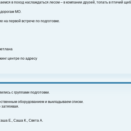
аемся в поход наслаждаться лесом – в компании друзей, топать в птичий щебе
 дорогам МО.
 на первой встрече по подготовке.
ветлана
ркинг центре по адресу
ились с группами подготовки.
щественным оборудованием и выкладываем списки.
 затягивая.
аша Е., Саша К., Света А.