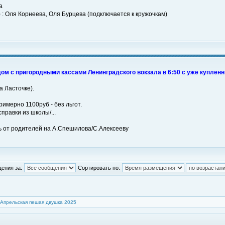
а
 : Оля Корнеева, Оля Бурцева (подключается к кружочкам)
ом с пригородными кассами Ленинградского вокзала в 6:50 с уже купленн
а Ласточке).
имерно 1100руб - без льгот.
правки из школы/...
 от родителей на А.Спешилова/С.Алексееву
ения за:
Сортировать по:
Апрельская пешая двушка 2025