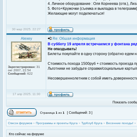
4. Личное оборудование : Оля Корнеева (отв.), Лиз
5. Фото+Кружочки (съемка и выкладка в телеграмм)
Желающие могут подключаться!
30 мар 2025, 22:27
Alexey
Re: Обшая информация
В субботу 19 апреля встречаемся у фонтана ряд
Не опаздывать!
Билеты покупайте в одну сторону (обратно едем н
Стоимость похода 1500руб + стоимость проезда пр
Зарегистрирован:
31
Льготники не забудьте справки/социальные карты/с
окт 2007, 22:54
Сообщений:
622
Несовершеннолетним с собой иметь доверенность
17 апр 2025, 11:30
Показать сообщ
[ Сообщений: 3 ]
Страница
1
из
1
Список форумов
»
Программы и проекты Круга
»
ТурКлуб Круга
»
Весенние походы!
»
Кто сейчас на форуме