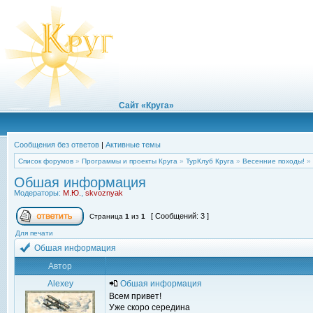
Сайт «Круга»
Сообщения без ответов
|
Активные темы
Список форумов
»
Программы и проекты Круга
»
ТурКлуб Круга
»
Весенние походы!
»
Обшая информация
Модераторы:
М.Ю.
,
skvoznyak
[ Сообщений: 3 ]
Страница
1
из
1
Для печати
Обшая информация
Автор
Alexey
Обшая информация
Всем привет!
Уже скоро середина