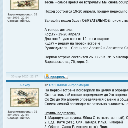
весны - самое время ее встречать! Мы снова собир
Поход состоится 19-20 апреля, пойдем пешком по
Зарегистрирован:
31
окт 2007, 22:54
Заявкой в поход будет ОБЯЗАТЕЛЬНОЕ присутствие
Сообщений:
622
А теперь детали:
Когда? - 19-20 апреля
Для кого? - для всех от 12 лет и старше
Куда? – решим на первой встрече
Руководители – Спешилов Алексей и Алексеева С
Первая встреча состоится 26.03.25 в 19:15 в Ково
Варшавское ш., 76, корп. 2.
30 мар 2025, 22:17
Alexey
Re: Обшая информация
На первой встрече поговорили по целям и определ
Окончательный состав определяем до 2го апреля.
Со 2го до 6го апреля определяемся с меню и об
Список личной раскладки желательно выложить не
Зарегистрирован:
31
Группы подготовки:
окт 2007, 22:54
1. Маршрутная группа: Лёша С. (ответственный), С
Сообщений:
622
2. Еда : Катя (отв.), Оля, Тамара, Илья, Тимофей
3. Общак : Саша Елисютин (отв.), Ярик