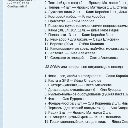
Зарегистрирован:
13
2. Тент 4х6 (для сна) х2. — Яромир Матлаков 1 шт.
сен 2022, 15:07
Сообщений:
6
3. Топоры - 4 шт. — Яромир Матлаков 1 шт., Стёпа
4. Лучковая пила 2 шт. — Клим Коробов 1шт., Илья
5. Костровой набор. — Клим Коробов
6. Прихватка. — Клим Коробов
7. Разжижка (сухое горючее, спички непромокаем
8. Каны (3л, 5л, 10л, 11л). — Дима Иноземцев
9. Половники - 3 шт. — Клим Коробов 3 шт.
10. Ремнабор + для бахил. — Саша Елисютин.
11. Веревка (20м). — Стёпа Калинин
12. Канопомывочные средства(губка, мочалка желе
13. Аптечка. — Лиза Алексеева
14. Средство от клещей. — Света Алексеева
ИЗ ДОМА или специально покупаем для похода:
1. Флаг + все, чтобы он гордо реял — Саша Коробо
2. Карта и GPS — Лёша Спешилов
3. Скатерть(клеёнка) — Света Алексеева
4. Доска разделочная(пластик) — Оля Бурцева
5. Рыльно-мыльное оборудование (зубная паста, 
6. Фото. — Оля Бурцева
7. Фонарь-люстра 3 шт. — Оля Корнеева 2 шт., Ил
8. Термосы (для жаркой погоды ~4 л). — Аня Богда
9. Рации 2 шт. — Яромир Матлаков 2 шт.
10. Солнцезащитный крем — Лёша Спешилов
11. Гравитационный фильтр для воды — Лёша Сп