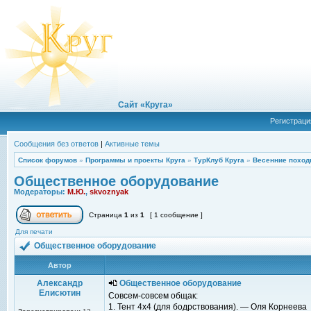
Сайт «Круга»
Регистраци
Сообщения без ответов
|
Активные темы
Список форумов
»
Программы и проекты Круга
»
ТурКлуб Круга
»
Весенние поход
Общественное оборудование
Модераторы:
М.Ю.
,
skvoznyak
Страница
1
из
1
[ 1 сообщение ]
Для печати
Общественное оборудование
Автор
Александр
Общественное оборудование
Елисютин
Совсем-совсем общак:
1. Тент 4x4 (для бодрствования). — Оля Корнеева