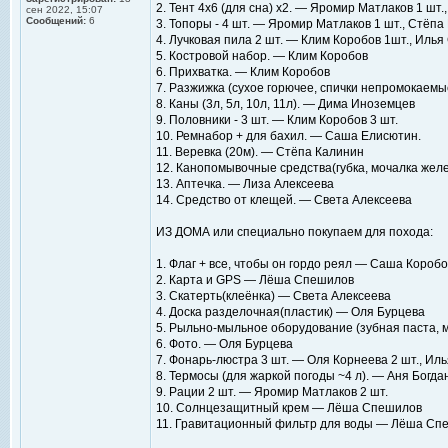
2. Тент 4х6 (для сна) х2. — Яромир Матлаков 1 шт.
сен 2022, 15:07
Сообщений:
6
3. Топоры - 4 шт. — Яромир Матлаков 1 шт., Стёпа
4. Лучковая пила 2 шт. — Клим Коробов 1шт., Илья
5. Костровой набор. — Клим Коробов
6. Прихватка. — Клим Коробов
7. Разжижка (сухое горючее, спички непромокаем
8. Каны (3л, 5л, 10л, 11л). — Дима Иноземцев
9. Половники - 3 шт. — Клим Коробов 3 шт.
10. Ремнабор + для бахил. — Саша Елисютин.
11. Веревка (20м). — Стёпа Калинин
12. Канопомывочные средства(губка, мочалка желе
13. Аптечка. — Лиза Алексеева
14. Средство от клещей. — Света Алексеева
ИЗ ДОМА или специально покупаем для похода:
1. Флаг + все, чтобы он гордо реял — Саша Коробо
2. Карта и GPS — Лёша Спешилов
3. Скатерть(клеёнка) — Света Алексеева
4. Доска разделочная(пластик) — Оля Бурцева
5. Рыльно-мыльное оборудование (зубная паста, 
6. Фото. — Оля Бурцева
7. Фонарь-люстра 3 шт. — Оля Корнеева 2 шт., Ил
8. Термосы (для жаркой погоды ~4 л). — Аня Богда
9. Рации 2 шт. — Яромир Матлаков 2 шт.
10. Солнцезащитный крем — Лёша Спешилов
11. Гравитационный фильтр для воды — Лёша Сп