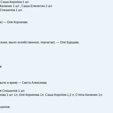
, Саша Коробов 1 шт.
 Калинин 1 шт., Саша Елисютин 2 шт.
 Спешилов 1 шт.
ые) — Оля Корнеева
зная, мыло хозяйственное, перчатки). — Оля Бурцева.
в
мыло и крем) — Света Алексеева
ья Спешилов 1 шт.
нова 1 шт 1л, Оля Корнеева 1л, Саша Коробов 1,2 л, Стёпа Калинин 1л.
ешилов