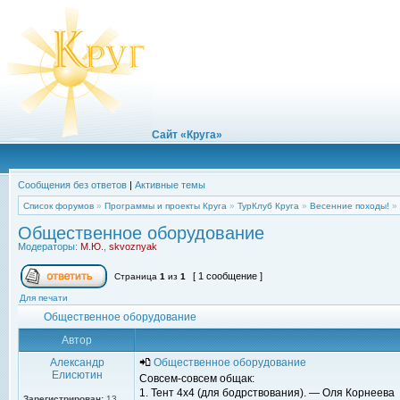
Сайт «Круга»
Сообщения без ответов
|
Активные темы
Список форумов
»
Программы и проекты Круга
»
ТурКлуб Круга
»
Весенние походы!
»
Общественное оборудование
Модераторы:
М.Ю.
,
skvoznyak
[ 1 сообщение ]
Страница
1
из
1
Для печати
Общественное оборудование
Автор
Александр
Общественное оборудование
Елисютин
Совсем-совсем общак:
1. Тент 4x4 (для бодрствования). — Оля Корнеева
Зарегистрирован:
13