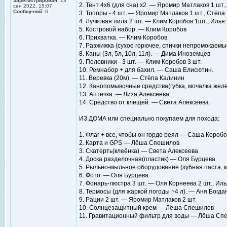
Зарегистрирован:
13
2. Тент 4х6 (для сна) х2. — Яромир Матлаков 1 шт.
сен 2022, 15:07
Сообщений:
6
3. Топоры - 4 шт. — Яромир Матлаков 1 шт., Стёпа
4. Лучковая пила 2 шт. — Клим Коробов 1шт., Илья
5. Костровой набор. — Клим Коробов
6. Прихватка. — Клим Коробов
7. Разжижка (сухое горючее, спички непромокаем
8. Каны (3л, 5л, 10л, 11л). — Дима Иноземцев
9. Половники - 3 шт. — Клим Коробов 3 шт.
10. Ремнабор + для бахил. — Саша Елисютин.
11. Веревка (20м). — Стёпа Калинин
12. Канопомывочные средства(губка, мочалка желе
13. Аптечка. — Лиза Алексеева
14. Средство от клещей. — Света Алексеева
ИЗ ДОМА или специально покупаем для похода:
1. Флаг + все, чтобы он гордо реял — Саша Коробо
2. Карта и GPS — Лёша Спешилов
3. Скатерть(клеёнка) — Света Алексеева
4. Доска разделочная(пластик) — Оля Бурцева
5. Рыльно-мыльное оборудование (зубная паста, 
6. Фото. — Оля Бурцева
7. Фонарь-люстра 3 шт. — Оля Корнеева 2 шт., Ил
8. Термосы (для жаркой погоды ~4 л). — Аня Богда
9. Рации 2 шт. — Яромир Матлаков 2 шт.
10. Солнцезащитный крем — Лёша Спешилов
11. Гравитационный фильтр для воды — Лёша Сп