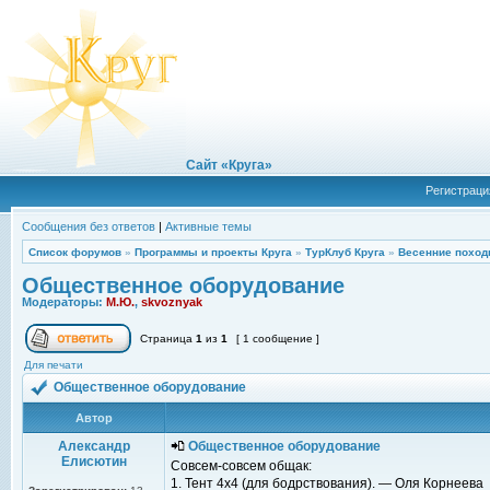
Сайт «Круга»
Регистраци
Сообщения без ответов
|
Активные темы
Список форумов
»
Программы и проекты Круга
»
ТурКлуб Круга
»
Весенние поход
Общественное оборудование
Модераторы:
М.Ю.
,
skvoznyak
Страница
1
из
1
[ 1 сообщение ]
Для печати
Общественное оборудование
Автор
Александр
Общественное оборудование
Елисютин
Совсем-совсем общак:
1. Тент 4x4 (для бодрствования). — Оля Корнеева