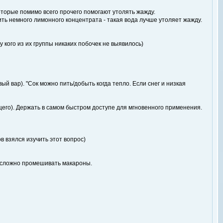
которые помимо всего прочего помогают утолять жажду.
ить немного лимонного концентрата - такая вода лучше утоляет жажду.
у кого из их группы никаких побочек не выявилось)
й вар). "Сок можно пить/добыть когда тепло. Если снег и низкая
щего). Держать в самом быстром доступе для мгновенного применения.
 взялся изучить этот вопрос)
т, сложно промешивать макароны.