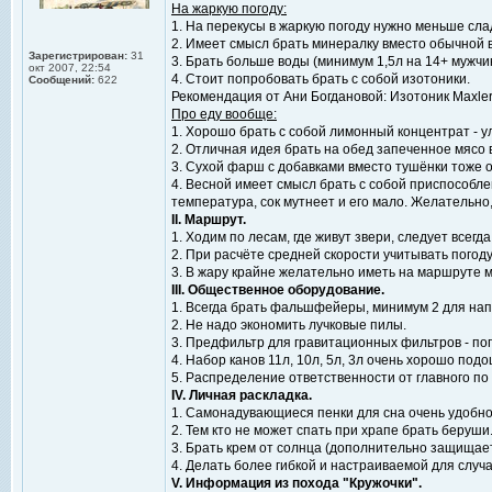
На жаркую погоду:
1. На перекусы в жаркую погоду нужно меньше слад
2. Имеет смысл брать минералку вместо обычной в
Зарегистрирован:
31
3. Брать больше воды (минимум 1,5л на 14+ мужчину
окт 2007, 22:54
4. Стоит попробовать брать с собой изотоники.
Сообщений:
622
Рекомендация от Ани Богдановой: Изотоник Maxler M
Про еду вообще:
1. Хорошо брать с собой лимонный концентрат - ул
2. Отличная идея брать на обед запеченное мясо 
3. Сухой фарш с добавками вместо тушёнки тоже о
4. Весной имеет смысл брать с собой приспособлен
температура, сок мутнеет и его мало. Желательно
II. Маршрут.
1. Ходим по лесам, где живут звери, следует все
2. При расчёте средней скорости учитывать погод
3. В жару крайне желательно иметь на маршруте м
III. Общественное оборудование.
1. Всегда брать фальшфейеры, минимум 2 для напр
2. Не надо экономить лучковые пилы.
3. Предфильтр для гравитационных фильтров - по
4. Набор канов 11л, 10л, 5л, 3л очень хорошо по
5. Распределение ответственности от главного по 
IV. Личная раскладка.
1. Самонадувающиеся пенки для сна очень удобно
2. Тем кто не может спать при храпе брать беруши
3. Брать крем от солнца (дополнительно защищает
4. Делать более гибкой и настраиваемой для случ
V. Информация из похода "Кружочки".