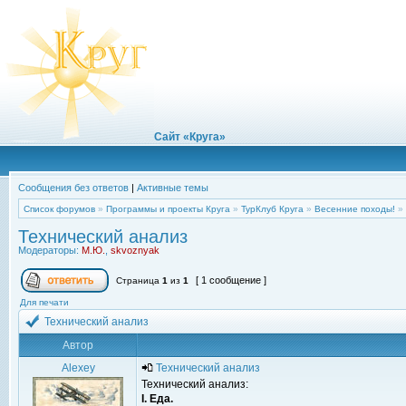
Сайт «Круга»
Сообщения без ответов
|
Активные темы
Список форумов
»
Программы и проекты Круга
»
ТурКлуб Круга
»
Весенние походы!
»
Технический анализ
Модераторы:
М.Ю.
,
skvoznyak
[ 1 сообщение ]
Страница
1
из
1
Для печати
Технический анализ
Автор
Alexey
Технический анализ
Технический анализ:
I. Еда.