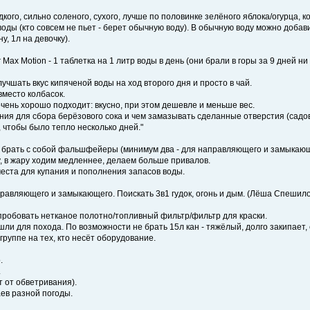
кого, сильно соленого, сухого, лучше по половинке зелёного яблока/огурца, 
оды (кто совсем не пьет - берет обычную воду). В обычную воду можно добав
, 1л на девочку).
ax Motion - 1 таблетка на 1 литр воды в день (они брали в горы за 9 дней ни 
учшать вкус кипяченой воды на ход второго дня и просто в чай.
вместо колбасок.
чень хорошо подходит: вкусно, при этом дешевле и меньше вес.
ия для сбора берёзового сока и чем замазывать сделанные отверстия (садовы
, чтобы было тепло несколько дней."
гда брать с собой фальшфейеры (минимум два - для направляющего и замыкаю
у, в жару ходим медленнее, делаем больше привалов.
еста для купания и пополнения запасов воды.
авляющего и замыкающего. Поискать 3в1 гудок, огонь и дым. (Лёша Спешилов
пробовать нетканое полотно/топливный фильтр/фильтр для краски.
дошли для похода. По возможности не брать 15л кан - тяжёлый, долго закипае
группе на тех, кто несёт оборудование.
.
.
 от обветривания).
аев разной погоды.