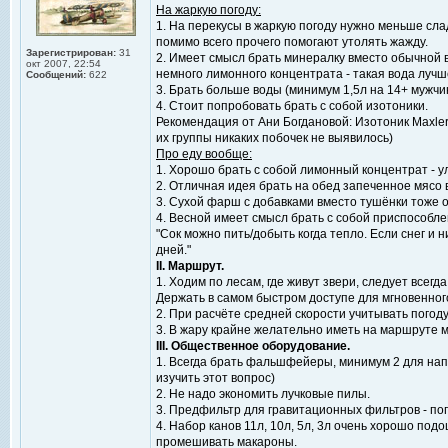
На жаркую погоду:
1. На перекусы в жаркую погоду нужно меньше слад
помимо всего прочего помогают утолять жажду.
Зарегистрирован:
31
2. Имеет смысл брать минералку вместо обычной в
окт 2007, 22:54
немного лимонного концентрата - такая вода лучш
Сообщений:
622
3. Брать больше воды (минимум 1,5л на 14+ мужчину
4. Стоит попробовать брать с собой изотоники.
Рекомендация от Ани Богдановой: Изотоник Maxler M
их группы никаких побочек не выявилось)
Про еду вообще:
1. Хорошо брать с собой лимонный концентрат - ул
2. Отличная идея брать на обед запеченное мясо 
3. Сухой фарш с добавками вместо тушёнки тоже о
4. Весной имеет смысл брать с собой приспособле
"Сок можно пить/добыть когда тепло. Если снег и 
дней."
II. Маршрут.
1. Ходим по лесам, где живут звери, следует все
Держать в самом быстром доступе для мгновенног
2. При расчёте средней скорости учитывать погод
3. В жару крайне желательно иметь на маршруте м
III. Общественное оборудование.
1. Всегда брать фальшфейеры, минимум 2 для нап
изучить этот вопрос)
2. Не надо экономить лучковые пилы.
3. Предфильтр для гравитационных фильтров - по
4. Набор канов 11л, 10л, 5л, 3л очень хорошо под
промешивать макароны.