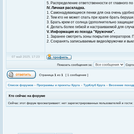
5. Распределение ответственности от главного по 
IV. Личная раскладка.
1. Самонадувающиеся пенки для сна очень удобно
2. Тем кто не может спать при храпе брать беруши
3. Брать крем от солнца (дополнительно защищает
4. Делать более гибкой и настраиваемой для случ
V. Информация из похода "Кружочки".
1. Заранее смотреть зоны покрытия операторов. П
2. Сохранять записываемые видео/кружочки и вык
07 май 2025, 17:23
Показать сообщения за:
Сорти
Страница
1
из
1
[ 1 сообщение ]
Список форумов
»
Программы и проекты Круга
»
ТурКлуб Круга
»
Весенние поход
Кто сейчас на форуме
Сейчас этот форум просматривают: нет зарегистрированных пользователей и гости: