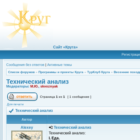
Сайт «Круга»
Регистраци
Сообщения без ответов
|
Активные темы
Список форумов
»
Программы и проекты Круга
»
ТурКлуб Круга
»
Весенние поход
Технический анализ
Модераторы:
М.Ю.
,
skvoznyak
Страница
1
из
1
[ 1 сообщение ]
Для печати
Технический анализ
Автор
Alexey
Технический анализ
Технический анализ:
I. Еда.