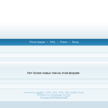
Регистрация
•
FAQ
•
Поиск
•
Вход
Нет более новых тем на этом форуме .
Powered by
phpBB
© 2000, 2002, 2005, 2007 phpBB Group.
Designed by
STSoftware
for
PTF
.
Русская поддержка phpBB