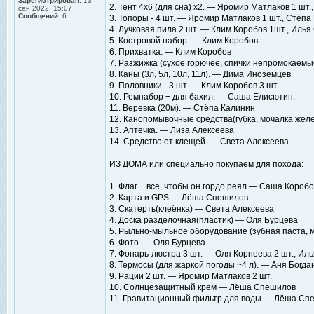
Зарегистрирован:
13
2. Тент 4х6 (для сна) х2. — Яромир Матлаков 1 шт.
сен 2022, 15:07
Сообщений:
6
3. Топоры - 4 шт. — Яромир Матлаков 1 шт., Стёпа
4. Лучковая пила 2 шт. — Клим Коробов 1шт., Илья
5. Костровой набор. — Клим Коробов
6. Прихватка. — Клим Коробов
7. Разжижка (сухое горючее, спички непромокаем
8. Каны (3л, 5л, 10л, 11л). — Дима Иноземцев
9. Половники - 3 шт. — Клим Коробов 3 шт.
10. Ремнабор + для бахил. — Саша Елисютин.
11. Веревка (20м). — Стёпа Калинин
12. Канопомывочные средства(губка, мочалка желе
13. Аптечка. — Лиза Алексеева
14. Средство от клещей. — Света Алексеева
ИЗ ДОМА или специально покупаем для похода:
1. Флаг + все, чтобы он гордо реял — Саша Коробо
2. Карта и GPS — Лёша Спешилов
3. Скатерть(клеёнка) — Света Алексеева
4. Доска разделочная(пластик) — Оля Бурцева
5. Рыльно-мыльное оборудование (зубная паста, 
6. Фото. — Оля Бурцева
7. Фонарь-люстра 3 шт. — Оля Корнеева 2 шт., Ил
8. Термосы (для жаркой погоды ~4 л). — Аня Богда
9. Рации 2 шт. — Яромир Матлаков 2 шт.
10. Солнцезащитный крем — Лёша Спешилов
11. Гравитационный фильтр для воды — Лёша Сп