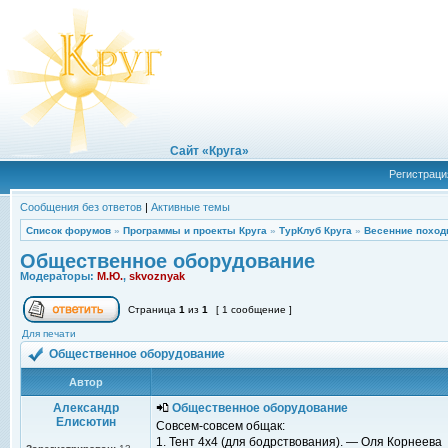
Сайт «Круга»
Регистраци
Сообщения без ответов
|
Активные темы
Список форумов
»
Программы и проекты Круга
»
ТурКлуб Круга
»
Весенние поход
Общественное оборудование
Модераторы:
М.Ю.
,
skvoznyak
Страница
1
из
1
[ 1 сообщение ]
Для печати
Общественное оборудование
Автор
Александр
Общественное оборудование
Елисютин
Совсем-совсем общак:
1. Тент 4x4 (для бодрствования). — Оля Корнеева