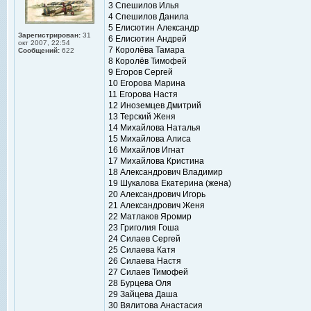
3 Спешилов Илья
4 Спешилов Данила
5 Елисютин Александр
Зарегистрирован:
31
6 Елисютин Андрей
окт 2007, 22:54
7 Королёва Тамара
Сообщений:
622
8 Королёв Тимофей
9 Егоров Сергей
10 Егорова Марина
11 Егорова Настя
12 Иноземцев Дмитрий
13 Терский Женя
14 Михайлова Наталья
15 Михайлова Алиса
16 Михайлов Игнат
17 Михайлова Кристина
18 Александрович Владимир
19 Шукалова Екатерина (жена)
20 Александрович Игорь
21 Александрович Женя
22 Матлаков Яромир
23 Григолия Гоша
24 Силаев Сергей
25 Силаева Катя
26 Силаева Настя
27 Силаев Тимофей
28 Бурцева Оля
29 Зайцева Даша
30 Вялитова Анастасия