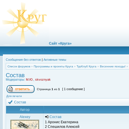
Сайт «Круга»
Сообщения без ответов
|
Активные темы
Список форумов
»
Программы и проекты Круга
»
ТурКлуб Круга
»
Весенние походы!
»
Состав
Модераторы:
М.Ю.
,
skvoznyak
[ 1 сообщение ]
Страница
1
из
1
Для печати
Состав
Автор
Alexey
Состав
1 Аронис Екатерина
2 Спешилов Алексей