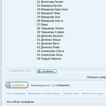
31 Вялитова Лилия
32 Макаров Артем
33 Макарова Кристина
34 Макаров Тёма
35 Макарова Аня
36 Макарова Настя
37 Иван
38 Чарыкова Элина
39 Чарыкова София
40 Дяченко Филипп
41 Дяченко Маша
42 Дяченко Витя
43 Дяченко Рома
44 Алексеева Света
45 Алексеева Лиза
46 Радько Кирилл
13 май 2025, 19:10
Показать сообщ
[ 1 сообщение ]
Страница
1
из
1
Список форумов
»
Программы и проекты Круга
»
ТурКлуб Круга
»
Весенние походы!
»
Кто сейчас на форуме