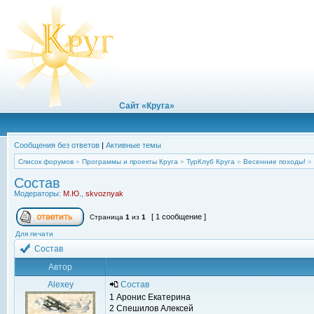
Сайт «Круга»
Сообщения без ответов
|
Активные темы
Список форумов
»
Программы и проекты Круга
»
ТурКлуб Круга
»
Весенние походы!
»
Состав
Модераторы:
М.Ю.
,
skvoznyak
[ 1 сообщение ]
Страница
1
из
1
Для печати
Состав
Автор
Alexey
Состав
1 Аронис Екатерина
2 Спешилов Алексей