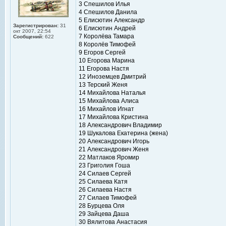
3 Спешилов Илья
4 Спешилов Данила
5 Елисютин Александр
Зарегистрирован:
31
6 Елисютин Андрей
окт 2007, 22:54
7 Королёва Тамара
Сообщений:
622
8 Королёв Тимофей
9 Егоров Сергей
10 Егорова Марина
11 Егорова Настя
12 Иноземцев Дмитрий
13 Терский Женя
14 Михайлова Наталья
15 Михайлова Алиса
16 Михайлов Игнат
17 Михайлова Кристина
18 Александрович Владимир
19 Шукалова Екатерина (жена)
20 Александрович Игорь
21 Александрович Женя
22 Матлаков Яромир
23 Григолия Гоша
24 Силаев Сергей
25 Силаева Катя
26 Силаева Настя
27 Силаев Тимофей
28 Бурцева Оля
29 Зайцева Даша
30 Вялитова Анастасия