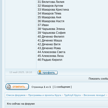
31 Вялитова Лилия
32 Макаров Артем
33 Макарова Кристина
34 Макаров Тёма
35 Макарова Аня
36 Макарова Настя
37 Иван
38 Чарыкова Элина
39 Чарыкова София
40 Дяченко Филипп
41 Дяченко Маша
42 Дяченко Витя
43 Дяченко Рома
44 Алексеева Света
45 Алексеева Лиза
46 Радько Кирилл
13 май 2025, 19:10
Показать сообщ
[ 1 сообщение ]
Страница
1
из
1
Список форумов
»
Программы и проекты Круга
»
ТурКлуб Круга
»
Весенние походы!
»
Кто сейчас на форуме