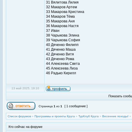
31 Вялитова Лилия
32 Макаров Артем
33 Макарова Кристина
34 Макаров Тёма
35 Макарова Аня
36 Макарова Настя
37 Иван
38 Чарыкова Элина
39 Чарыкова София
40 Дяченко Филипп
41 Дяченко Маша
42 Дяченко Витя
43 Дяченко Рома
44 Алексеева Света
45 Алексеева Лиза
46 Радько Кирилл
13 май 2025, 19:10
Показать сообщ
[ 1 сообщение ]
Страница
1
из
1
Список форумов
»
Программы и проекты Круга
»
ТурКлуб Круга
»
Весенние походы!
»
Кто сейчас на форуме