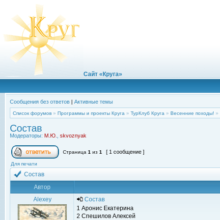
Сайт «Круга»
Сообщения без ответов
|
Активные темы
Список форумов
»
Программы и проекты Круга
»
ТурКлуб Круга
»
Весенние походы!
»
Состав
Модераторы:
М.Ю.
,
skvoznyak
[ 1 сообщение ]
Страница
1
из
1
Для печати
Состав
Автор
Alexey
Состав
1 Аронис Екатерина
2 Спешилов Алексей