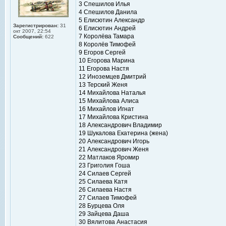
3 Спешилов Илья
4 Спешилов Данила
5 Елисютин Александр
Зарегистрирован:
31
6 Елисютин Андрей
окт 2007, 22:54
7 Королёва Тамара
Сообщений:
622
8 Королёв Тимофей
9 Егоров Сергей
10 Егорова Марина
11 Егорова Настя
12 Иноземцев Дмитрий
13 Терский Женя
14 Михайлова Наталья
15 Михайлова Алиса
16 Михайлов Игнат
17 Михайлова Кристина
18 Александрович Владимир
19 Шукалова Екатерина (жена)
20 Александрович Игорь
21 Александрович Женя
22 Матлаков Яромир
23 Григолия Гоша
24 Силаев Сергей
25 Силаева Катя
26 Силаева Настя
27 Силаев Тимофей
28 Бурцева Оля
29 Зайцева Даша
30 Вялитова Анастасия